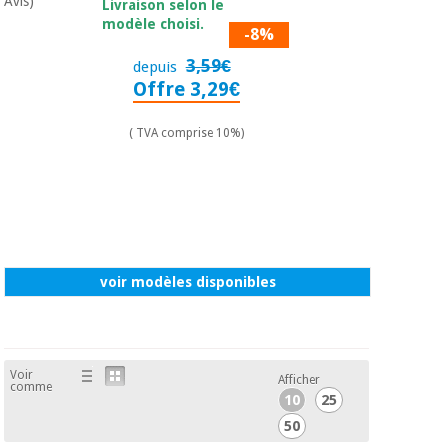
Avis)
Matériel de
et
Livraison selon le
protection
pilates
modèle choisi.
-8%
essentiel
3,59€
pour les
depuis
Sports
coronavirus
Offre 3,29€
et
jeux
( TVA comprise 10%)
Aérobic,
Armoires
fitness
sanitaires
et
pilates
Vétérinaire
Sports
Orthopédie
voir modèles disponibles
et
jeux
Instruments
chirurgicaux
(déstockage)
Voir
Armoires
Afficher
comme
sanitaires
10
25
50