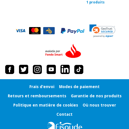
1 produits
Vétérinaire
Orthopédie
Instruments
chirurgicaux
(déstockage)
Frais d’envoi
Modes de paiement
Retours et remboursements
Garantie de nos produits
Politique en matière de cookies
Où nous trouver
Contact