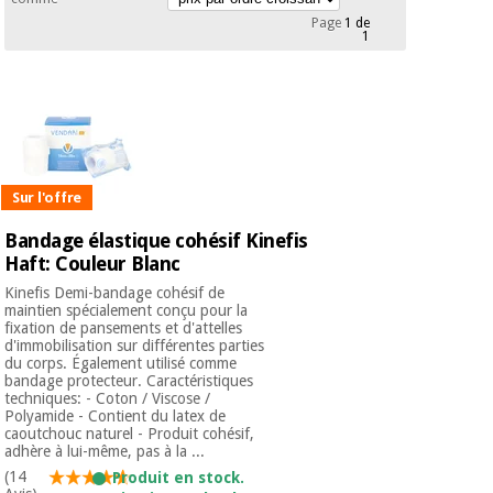
équipement
Page
1 de
médical
1
Dentisterie
Nouveautes
Offres
Médecine
traditionnelle
équipement
chinoise
médical
Outlet
Offres
Mobilier
clinique
Médecine
Sur l'offre
traditionnelle
Bandage élastique cohésif Kinefis
chinoise
Académie
Armoires
Outlet
Haft: Couleur Blanc
Tech
thérapeutiques
Fisaude
Kinefis Demi-bandage cohésif de
maintien spécialement conçu pour la
Mobilier
Matériel de
fixation de pansements et d'attelles
clinique
protection
d'immobilisation sur différentes parties
Académie
du corps. Également utilisé comme
essentiel
Tech
bandage protecteur. Caractéristiques
pour les
techniques: - Coton / Viscose /
Fisaude
Armoires
coronavirus
Polyamide - Contient du latex de
thérapeutiques
caoutchouc naturel - Produit cohésif,
adhère à lui-même, pas à la ...
Aérobic,
(14
Produit en stock.
fitness