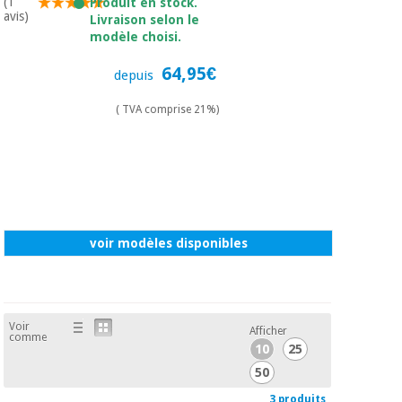
(1
Produit en stock.
avis)
Livraison selon le
modèle choisi.
64,95€
depuis
( TVA comprise 21%)
voir modèles disponibles
Voir
Afficher
comme
10
25
50
3 produits