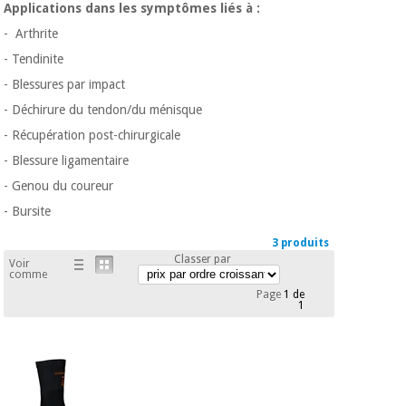
équipement
Applications dans les symptômes liés à :
médical
Dentisterie
- Arthrite
Nouveautes
- Tendinite
Offres
Médecine
traditionnelle
- Blessures par impact
équipement
chinoise
médical
- Déchirure du tendon/du ménisque
Outlet
Offres
- Récupération post-chirurgicale
Mobilier
clinique
- Blessure ligamentaire
Médecine
traditionnelle
- Genou du coureur
chinoise
Académie
Armoires
- Bursite
Outlet
Tech
thérapeutiques
Fisaude
3 produits
Mobilier
Classer par
Voir
Matériel de
comme
clinique
protection
Académie
Page
1 de
essentiel
1
Tech
pour les
Fisaude
Armoires
coronavirus
thérapeutiques
Aérobic,
fitness