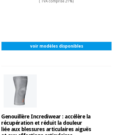
( TVA comprise 21%)
Vétérinaire
Orthopédie
Instruments
voir modèles disponibles
chirurgicaux
(déstockage)
Genouillère Incrediwear : accélère la
récupération et réduit la douleur
liée aux blessures articulaires aiguës