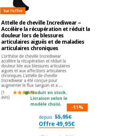
Matériel de
et
protection
pilates
Sur l'offre
essentiel
pour les
Sports
Attelle de cheville Incrediwear –
coronavirus
et
Accélère la récupération et réduit la
jeux
douleur lors de blessures
articulaires aiguës et de maladies
Aérobic,
articulaires chroniques
Armoires
fitness
sanitaires
L'orthèse de cheville Incrediwear
et
accélère la récupération et réduit la
pilates
douleur liée aux blessures articulaires
Vétérinaire
aiguës et aux affections articulaires
chroniques L'attelle de cheville
Incrediwear a été conçue pour
Sports
Orthopédie
augmenter le flux sanguin et a ...
et
(1
Produit en stock.
jeux
avis)
Livraison selon le
Instruments
modèle choisi.
chirurgicaux
-11%
(déstockage)
Armoires
55,95€
depuis
sanitaires
Offre 49,95€