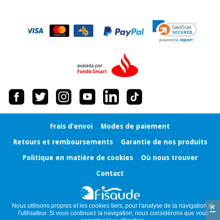
Vétérinaire
Orthopédie
Instruments
chirurgicaux
(déstockage)
Frais d’envoi
Modes de paiement
Retours et remboursements
Garantie de nos produits
Politique en matière de cookies
Où nous trouver
Contact
×
Nous utilisons propres et les cookies tiers, pour l'analyse de la navigation de
l'utilisateur. Si vous continuez la navigation, nous considérons que vous