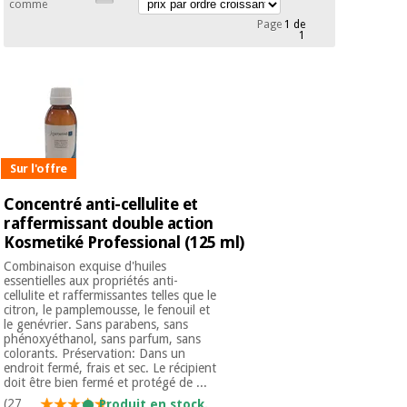
équipement
comme
médical
Page
1 de
Dentisterie
1
Nouveautes
Offres
Médecine
traditionnelle
équipement
chinoise
médical
Outlet
Offres
Mobilier
clinique
Médecine
Sur l'offre
traditionnelle
chinoise
Concentré anti-cellulite et
Académie
Armoires
Outlet
Tech
raffermissant double action
thérapeutiques
Fisaude
Kosmetiké Professional (125 ml)
Mobilier
Combinaison exquise d'huiles
Matériel de
clinique
essentielles aux propriétés anti-
protection
Académie
cellulite et raffermissantes telles que le
essentiel
citron, le pamplemousse, le fenouil et
Tech
pour les
le genévrier. Sans parabens, sans
Fisaude
Armoires
coronavirus
phénoxyéthanol, sans parfum, sans
thérapeutiques
colorants. Préservation: Dans un
endroit fermé, frais et sec. Le récipient
Aérobic,
doit être bien fermé et protégé de ...
fitness
(27
Produit en stock.