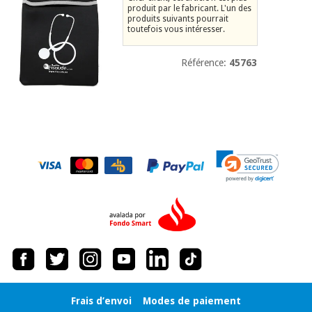
équipement
produit par le fabricant. L'un des
médical
produits suivants pourrait
Dentisterie
toutefois vous intéresser.
Nouveautes
Offres
Médecine
Référence:
45763
traditionnelle
équipement
chinoise
médical
Outlet
Offres
Mobilier
clinique
Médecine
traditionnelle
chinoise
Académie
Armoires
Outlet
Tech
thérapeutiques
Fisaude
Mobilier
Matériel de
clinique
protection
Académie
essentiel
Tech
pour les
Fisaude
Armoires
coronavirus
thérapeutiques
Aérobic,
Frais d’envoi
Modes de paiement
fitness