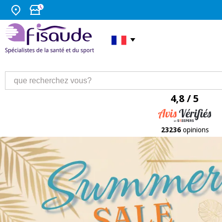
4,8 / 5
23236
opinions