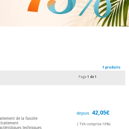
1 produits
Page
1 de 1
42,05€
depuis
tement de la fasciite
 traitement
( TVA comprise 10%)
actéristiques techniques