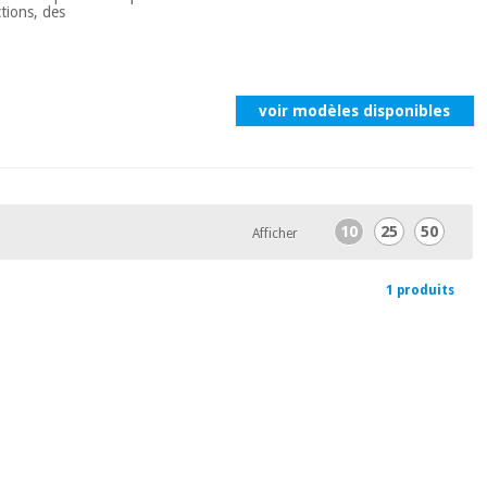
ctions, des
voir modèles disponibles
10
25
50
Afficher
1 produits