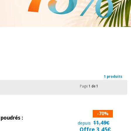
1 produits
Page
1 de 1
-70%
 poudrés :
11,49€
depuis
Offre 3,45€