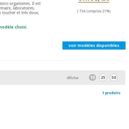
micro-organismes. Il est
inaire, laboratoires,
( TVA comprise 21%)
n toucher et très doux,
modèle choisi.
voir modèles disponibles
10
25
50
Afficher
1 produits