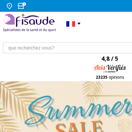
4,8 / 5
23235
opinions