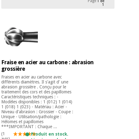
Page
1 de
équipement
1
médical
Dentisterie
Nouveautes
Offres
Médecine
traditionnelle
équipement
chinoise
médical
Outlet
Offres
Mobilier
clinique
Médecine
Fraise en acier au carbone : abrasion
traditionnelle
grossière
chinoise
Académie
Armoires
Outlet
Tech
thérapeutiques
Fraises en acier au carbone avec
Fisaude
différents diamètres. Il s'agit d' une
abrasion grossière . Conçu pour le
Mobilier
Matériel de
traitement des cors et des papillomes
clinique
Caractéristiques techniques : -
protection
Académie
Modèles disponibles : 1 (012) 1 (014)
essentiel
1 (018) 1 (023) - Matériau : Acier -
Tech
pour les
Niveau d'abrasion : Grossier - Coupe :
Fisaude
Armoires
coronavirus
Unique - Utilisation/pathologie :
thérapeutiques
Hélomes et papillomes
***IMPORTANT : Chaque ...
Aérobic,
(1
Produit en stock.
fitness
avis)