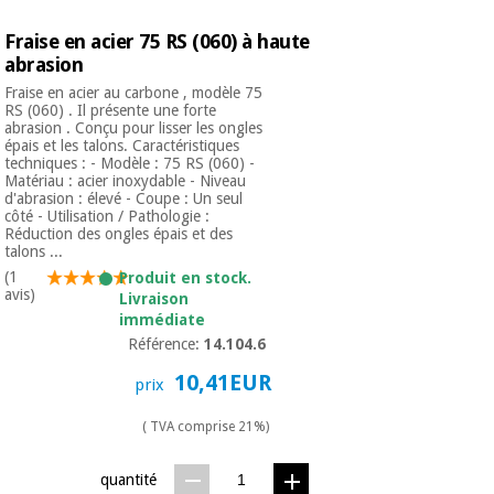
Vétérinaire
Fraise en acier 75 RS (060) à haute
abrasion
Orthopédie
Fraise en acier au carbone , modèle 75
RS (060) . Il présente une forte
abrasion . Conçu pour lisser les ongles
épais et les talons. Caractéristiques
Instruments
techniques : - Modèle : 75 RS (060) -
chirurgicaux
Matériau : acier inoxydable - Niveau
(déstockage)
d'abrasion : élevé - Coupe : Un seul
côté - Utilisation / Pathologie :
Réduction des ongles épais et des
talons ...
(1
Produit en stock.
avis)
Livraison
immédiate
Référence:
14.104.6
10,41EUR
prix
( TVA comprise 21%)
quantité