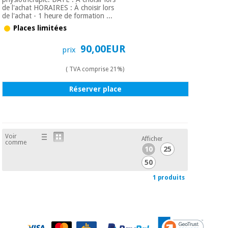
Matériel de
et
de l'achat HORAIRES : À choisir lors
protection
pilates
de l'achat - 1 heure de formation ...
essentiel
Places limitées
pour les
Sports
coronavirus
et
90,00EUR
prix
jeux
( TVA comprise 21%)
Aérobic,
Armoires
fitness
Réserver place
sanitaires
et
pilates
Vétérinaire
Voir
Sports
Afficher
Orthopédie
comme
10
25
et
jeux
50
Instruments
chirurgicaux
1 produits
(déstockage)
Armoires
sanitaires