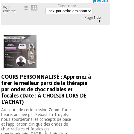
1 produits
équipement
Classer par
médical
Voir
Dentisterie
comme
Page
1 de
Nouveautes
Offres
1
Médecine
traditionnelle
équipement
chinoise
médical
Outlet
Offres
Mobilier
clinique
Médecine
traditionnelle
chinoise
Académie
Armoires
Outlet
Tech
thérapeutiques
COURS PERSONNALISÉ : Apprenez à
Fisaude
tirer le meilleur parti de la thérapie
Mobilier
Matériel de
par ondes de choc radiales et
clinique
protection
focales (Date : À CHOISIR LORS DE
Académie
essentiel
L’ACHAT)
Tech
pour les
Fisaude
Armoires
coronavirus
Au cours de cette session Zoom d'une
heure, animée par Sebastián Truyols,
thérapeutiques
nous aborderons les concepts de base
et l'application clinique des ondes de
Aérobic,
choc radiales et focales en
fitness
physiothérapie. DATE : À choisir lors