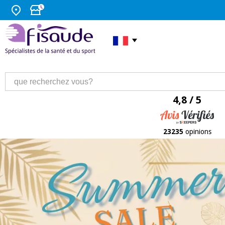
4,8 / 5
23235
opinions