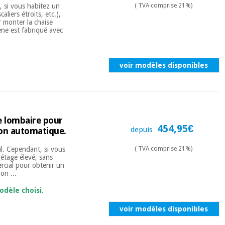
t, si vous habitez un
( TVA comprise 21%)
liers étroits, etc.),
r monter la chaise
ene est fabriqué avec
voir modèles disponibles
e lombaire pour
454,95€
depuis
son automatique.
il. Cependant, si vous
( TVA comprise 21%)
(étage élevé, sans
ercial pour obtenir un
on ...
odèle choisi.
voir modèles disponibles