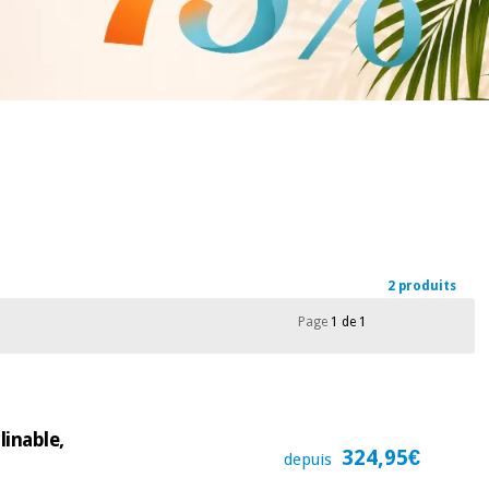
2 produits
Page
1 de 1
linable,
324,95€
depuis