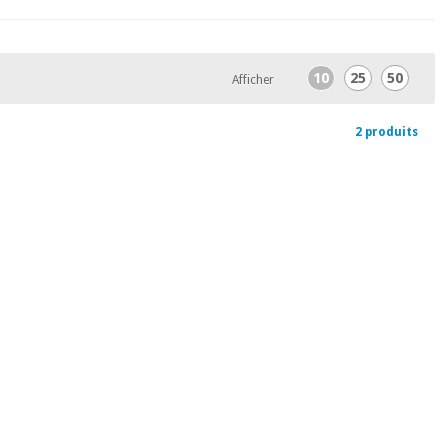
10
25
50
Afficher
2 produits