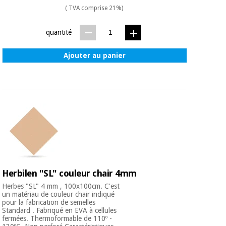
Matériel de
et
( TVA comprise 21%)
protection
pilates
essentiel
quantité
pour les
Sports
coronavirus
et
jeux
Ajouter au panier
Aérobic,
Armoires
fitness
sanitaires
et
pilates
Vétérinaire
Sports
Orthopédie
et
jeux
Instruments
Herbilen "SL" couleur chair 4mm
chirurgicaux
(déstockage)
Herbes "SL" 4 mm , 100x100cm. C'est
Armoires
un matériau de couleur chair indiqué
sanitaires
pour la fabrication de semelles
Standard . Fabriqué en EVA à cellules
fermées. Thermoformable de 110º -