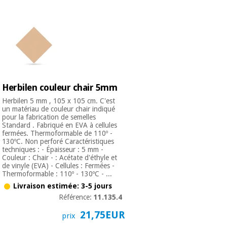
équipement
médical
Dentisterie
Nouveautes
Offres
Médecine
traditionnelle
équipement
chinoise
médical
Outlet
Offres
Mobilier
Herbilen couleur chair 5mm
clinique
Médecine
Herbilen 5 mm , 105 x 105 cm. C'est
traditionnelle
un matériau de couleur chair indiqué
chinoise
Académie
Armoires
pour la fabrication de semelles
Outlet
Tech
thérapeutiques
Standard . Fabriqué en EVA à cellules
Fisaude
fermées. Thermoformable de 110º -
130ºC. Non perforé Caractéristiques
Mobilier
Matériel de
techniques : - Épaisseur : 5 mm -
clinique
Couleur : Chair - : Acétate d'éthyle et
protection
Académie
de vinyle (EVA) - Cellules : Fermées -
essentiel
Thermoformable : 110º - 130ºC - ...
Tech
pour les
Fisaude
Armoires
coronavirus
Livraison estimée: 3-5 jours
thérapeutiques
Référence:
11.135.4
Aérobic,
21,75EUR
prix
fitness