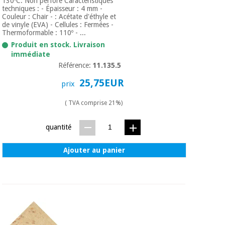
130ºC. Non perforé Caractéristiques
Vétérinaire
techniques : - Épaisseur : 4 mm -
Couleur : Chair - : Acétate d'éthyle et
de vinyle (EVA) - Cellules : Fermées -
Thermoformable : 110º - ...
Orthopédie
Produit en stock. Livraison
immédiate
Référence:
11.135.5
Instruments
chirurgicaux
25,75EUR
prix
(déstockage)
( TVA comprise 21%)
quantité
Ajouter au panier