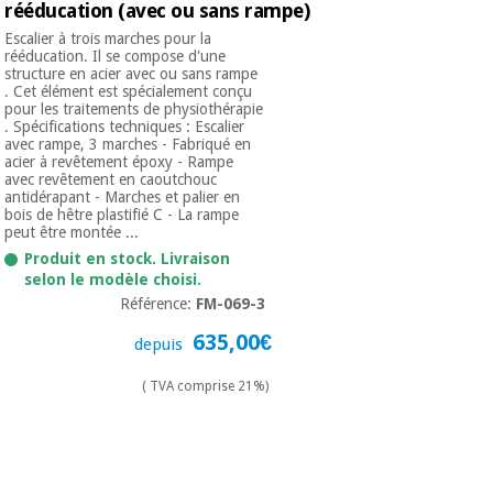
rééducation (avec ou sans rampe)
Vétérinaire
Escalier à trois marches pour la
rééducation. Il se compose d'une
structure en acier avec ou sans rampe
Orthopédie
. Cet élément est spécialement conçu
pour les traitements de physiothérapie
. Spécifications techniques : Escalier
avec rampe, 3 marches - Fabriqué en
Instruments
acier à revêtement époxy - Rampe
chirurgicaux
avec revêtement en caoutchouc
(déstockage)
antidérapant - Marches et palier en
bois de hêtre plastifié C - La rampe
peut être montée ...
Produit en stock. Livraison
selon le modèle choisi.
Référence:
FM-069-3
635,00€
depuis
( TVA comprise 21%)