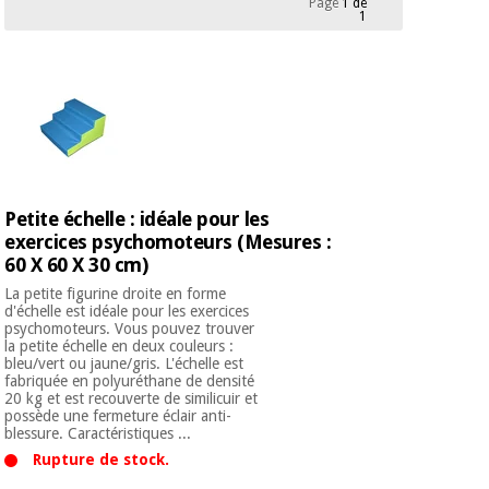
Page
1 de
équipement
1
médical
Dentisterie
Nouveautes
Offres
Médecine
traditionnelle
équipement
chinoise
médical
Outlet
Offres
Mobilier
clinique
Médecine
Petite échelle : idéale pour les
traditionnelle
exercices psychomoteurs (Mesures :
chinoise
Académie
Armoires
Outlet
60 X 60 X 30 cm)
Tech
thérapeutiques
Fisaude
La petite figurine droite en forme
Mobilier
d'échelle est idéale pour les exercices
Matériel de
psychomoteurs. Vous pouvez trouver
clinique
protection
la petite échelle en deux couleurs :
Académie
essentiel
bleu/vert ou jaune/gris. L'échelle est
Tech
pour les
fabriquée en polyuréthane de densité
20 kg et est recouverte de similicuir et
Fisaude
Armoires
coronavirus
possède une fermeture éclair anti-
thérapeutiques
blessure. Caractéristiques ...
Aérobic,
Rupture de stock.
fitness