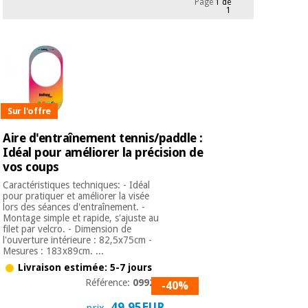
Page
1 de
équipement
1
médical
Dentisterie
Nouveautes
Offres
Médecine
traditionnelle
équipement
chinoise
médical
Outlet
Offres
Mobilier
Sur l'offre
clinique
Médecine
Aire d'entraînement tennis/paddle :
traditionnelle
Idéal pour améliorer la précision de
chinoise
Académie
Armoires
Outlet
vos coups
Tech
thérapeutiques
Fisaude
Caractéristiques techniques: - Idéal
Mobilier
pour pratiquer et améliorer la visée
Matériel de
lors des séances d'entraînement. -
clinique
protection
Montage simple et rapide, s'ajuste au
Académie
essentiel
filet par velcro. - Dimension de
Tech
pour les
l'ouverture intérieure : 82,5x75cm -
Mesures : 183x89cm. ...
Fisaude
Armoires
coronavirus
thérapeutiques
Livraison estimée: 5-7 jours
Référence:
099268
-40%
Aérobic,
fitness
49,95EUR
prix