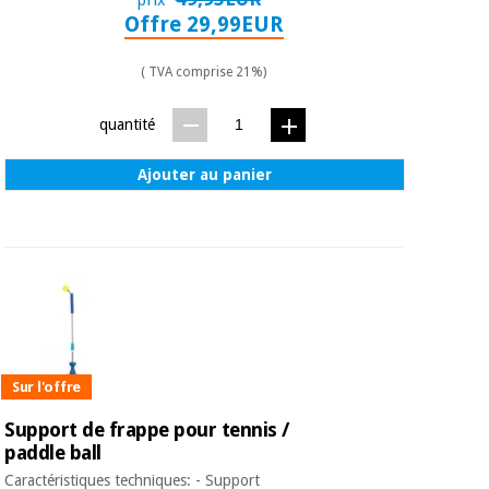
Matériel de
et
Offre 29,99EUR
protection
pilates
essentiel
pour les
( TVA comprise 21%)
Sports
coronavirus
et
jeux
quantité
Aérobic,
Armoires
Ajouter au panier
fitness
sanitaires
et
pilates
Vétérinaire
Sports
Orthopédie
et
jeux
Instruments
chirurgicaux
Sur l'offre
(déstockage)
Armoires
Support de frappe pour tennis /
sanitaires
paddle ball
Caractéristiques techniques: - Support