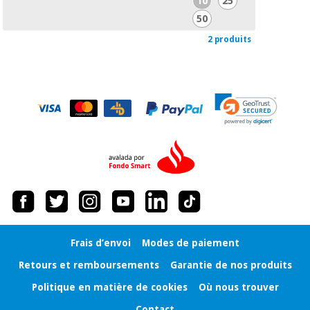
10
25
50
2 produits
Frais d’envoi
Modes de paiement
Retours et remboursements
Garantie de nos produits
Politique en matière de cookies
Où nous trouver
Contact