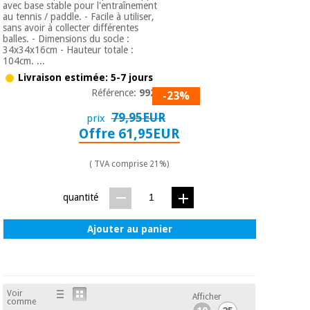
avec base stable pour l'entraînement
Vétérinaire
au tennis / paddle. - Facile à utiliser,
sans avoir à collecter différentes
balles. - Dimensions du socle :
34x34x16cm - Hauteur totale :
Orthopédie
104cm. ...
Livraison estimée: 5-7 jours
Référence:
99263
Instruments
-23%
chirurgicaux
79,95EUR
prix
(déstockage)
Offre 61,95EUR
( TVA comprise 21%)
quantité
Ajouter au panier
Voir
Afficher
comme