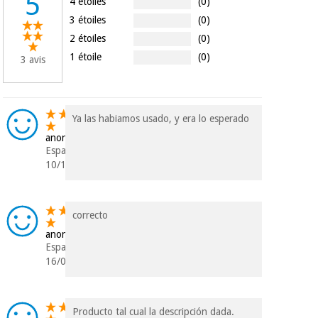
5
4 étoiles
(0)
Vétérinaire
3 étoiles
(0)
2 étoiles
(0)
Orthopédie
1 étoile
(0)
3 avis
Instruments
chirurgicaux
Ya las habiamos usado, y era lo esperado
(déstockage)
anonyme
Espagne
10/11/2021
correcto
anonyme
Espagne
16/02/2021
Producto tal cual la descripción dada.