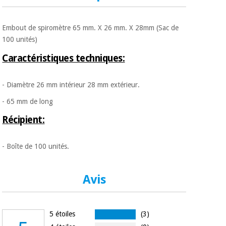
Matériel de
et
protection
pilates
essentiel
Embout de spiromètre 65 mm. X 26 mm. X 28mm (Sac de
pour les
Sports
100 unités)
coronavirus
et
jeux
Caractéristiques techniques:
Aérobic,
Armoires
- Diamètre 26 mm intérieur 28 mm extérieur.
fitness
sanitaires
et
- 65 mm de long
pilates
Vétérinaire
Récipient:
Sports
Orthopédie
- Boîte de 100 unités.
et
jeux
Instruments
chirurgicaux
Avis
(déstockage)
Armoires
sanitaires
5 étoiles
(3)