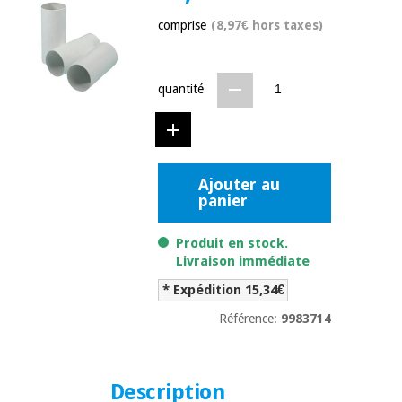
équipement
médical
comprise
(8,97€ hors taxes)
Dentisterie
Nouveautes
Offres
Médecine
traditionnelle
équipement
quantité
chinoise
médical
Outlet
Offres
Mobilier
clinique
Médecine
traditionnelle
Ajouter au
panier
chinoise
Académie
Armoires
Outlet
Tech
thérapeutiques
Fisaude
Produit en stock.
Mobilier
Livraison immédiate
Matériel de
clinique
protection
* Expédition 15,34€
Académie
essentiel
Tech
pour les
Référence:
9983714
Fisaude
Armoires
coronavirus
thérapeutiques
Aérobic,
Description
fitness