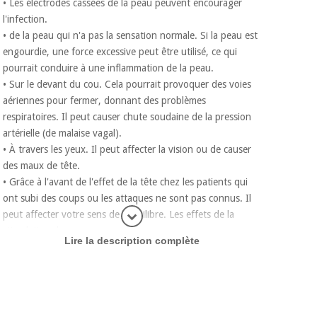
• Les électrodes cassées de la peau peuvent encourager
l'infection.
• de la peau qui n'a pas la sensation normale. Si la peau est
engourdie, une force excessive peut être utilisé, ce qui
pourrait conduire à une inflammation de la peau.
• Sur le devant du cou. Cela pourrait provoquer des voies
aériennes pour fermer, donnant des problèmes
respiratoires. Il peut causer chute soudaine de la pression
artérielle (de malaise vagal).
• À travers les yeux. Il peut affecter la vision ou de causer
des maux de tête.
• Grâce à l'avant de l'effet de la tête chez les patients qui
ont subi des coups ou les attaques ne sont pas connus. Il
peut affecter votre sens de l'équilibre. Les effets de la
plus d'inf
stimulation du cerveau ne sont pas connus.
Lire la description complète
• À proximité de tumeurs malignes dans des expériences in
vitro ont montré que l'électricité peut favoriser la croissance
cellulaire.