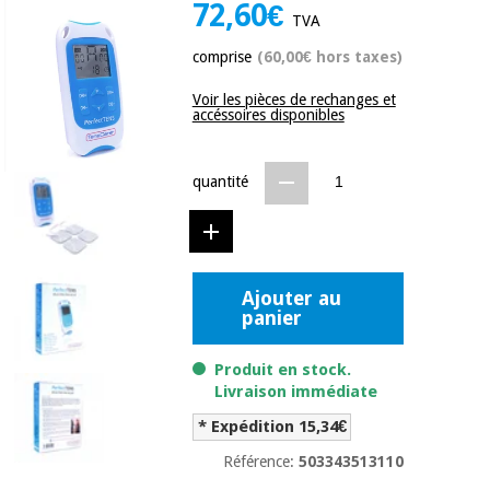
équipement
72,60€
TVA
médical
Dentisterie
comprise
(60,00€ hors taxes)
Nouveautes
Offres
Médecine
traditionnelle
Voir les pièces de rechanges et
équipement
accéssoires disponibles
chinoise
médical
Outlet
Offres
Mobilier
quantité
clinique
Médecine
traditionnelle
chinoise
Académie
Armoires
Outlet
Tech
thérapeutiques
Fisaude
Ajouter au
Mobilier
panier
Matériel de
clinique
protection
Académie
essentiel
Produit en stock.
Tech
pour les
Livraison immédiate
Fisaude
Armoires
coronavirus
thérapeutiques
* Expédition 15,34€
Aérobic,
Référence:
503343513110
fitness