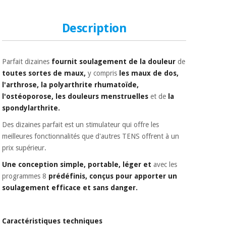
Matériel de
et
protection
pilates
essentiel
Description
pour les
Sports
coronavirus
et
jeux
Parfait dizaines
fournit soulagement de la douleur
de
toutes sortes de maux,
y compris
les maux de dos,
Aérobic,
Armoires
fitness
l'arthrose, la polyarthrite rhumatoïde,
sanitaires
et
l'ostéoporose, les douleurs menstruelles
et de
la
pilates
spondylarthrite.
Vétérinaire
Des dizaines parfait est un stimulateur qui offre les
meilleures fonctionnalités que d'autres TENS offrent à un
Sports
Orthopédie
et
prix supérieur.
jeux
Instruments
Une conception simple, portable, léger et
avec les
chirurgicaux
programmes 8
prédéfinis, conçus pour apporter un
(déstockage)
soulagement efficace et sans danger.
Armoires
sanitaires
Caractéristiques techniques