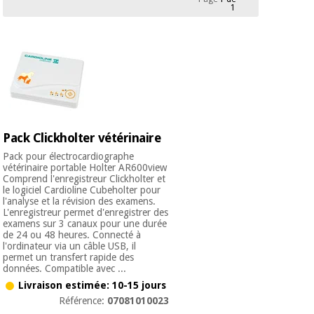
équipement
1
médical
Dentisterie
Nouveautes
Offres
Médecine
traditionnelle
équipement
chinoise
médical
Outlet
Offres
Mobilier
clinique
Médecine
Pack Clickholter vétérinaire
traditionnelle
chinoise
Pack pour électrocardiographe
Académie
Armoires
Outlet
vétérinaire portable Holter AR600view
Tech
thérapeutiques
Comprend l'enregistreur Clickholter et
Fisaude
le logiciel Cardioline Cubeholter pour
Mobilier
l'analyse et la révision des examens.
Matériel de
L'enregistreur permet d'enregistrer des
clinique
protection
examens sur 3 canaux pour une durée
Académie
essentiel
de 24 ou 48 heures. Connecté à
Tech
pour les
l'ordinateur via un câble USB, il
Fisaude
Armoires
coronavirus
permet un transfert rapide des
données. Compatible avec ...
thérapeutiques
Livraison estimée: 10-15 jours
Aérobic,
Référence:
07081010023
fitness