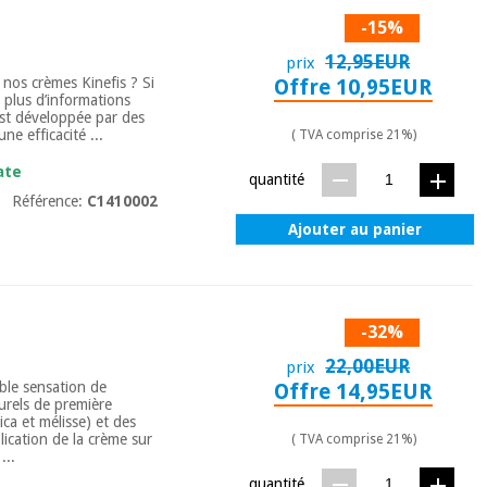
-15%
12,95EUR
prix
 nos crèmes Kinefis ? Si
Offre 10,95EUR
 plus d’informations
est développée par des
e efficacité ...
( TVA comprise 21%)
ate
quantité
Référence:
C1410002
Ajouter au panier
-32%
22,00EUR
prix
able sensation de
Offre 14,95EUR
turels de première
ica et mélisse) et des
lication de la crème sur
( TVA comprise 21%)
...
quantité