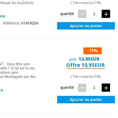
tténuer les inconforts
( TVA comprise 21%)
quantité
ate
Référence:
V1410256
Ajouter au panier
-15%
12,95EUR
prix
T Vous êtes une
Offre 10,95EUR
fis ? Si tel est le cas,
ations sans
est développée par des
( TVA comprise 21%)
quantité
te
Ajouter au panier