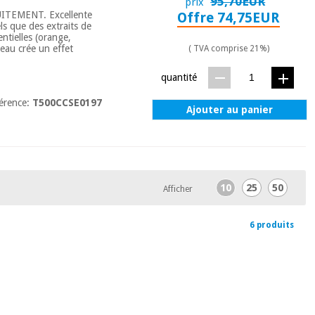
95,70EUR
prix
TUITEMENT. Excellente
Offre 74,75EUR
ls que des extraits de
entielles (orange,
peau crée un effet
( TVA comprise 21%)
quantité
érence:
T500CCSE0197
Ajouter au panier
10
25
50
Afficher
6 produits