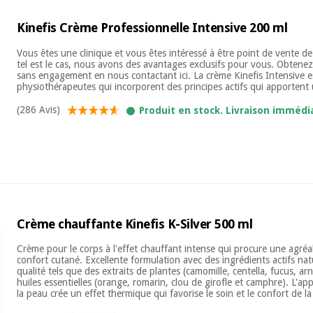
Kinefis Crème Professionnelle Intensive 200 ml
Vous êtes une clinique et vous êtes intéressé à être point de vente de
tel est le cas, nous avons des avantages exclusifs pour vous. Obtenez
sans engagement en nous contactant ici. La crème Kinefis Intensive 
physiothérapeutes qui incorporent des principes actifs qui apportent un
(286 Avis)
Produit en stock. Livraison immédi
Crème chauffante Kinefis K-Silver 500 ml
Crème pour le corps à l'effet chauffant intense qui procure une agré
confort cutané. Excellente formulation avec des ingrédients actifs na
qualité tels que des extraits de plantes (camomille, centella, fucus, arn
huiles essentielles (orange, romarin, clou de girofle et camphre). L'app
la peau crée un effet thermique qui favorise le soin et le confort de la 