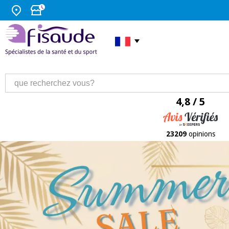
4,8 / 5
23209
opinions