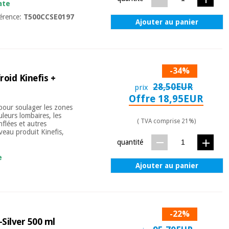
ate
érence:
T500CCSE0197
Ajouter au panier
-34%
roid Kinefis +
28,50EUR
prix
Offre 18,95EUR
 pour soulager les zones
leurs lombaires, les
( TVA comprise 21%)
nflées et autres
veau produit Kinefis,
quantité
e
Ajouter au panier
-22%
Silver 500 ml