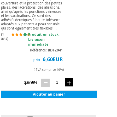
Vétérinaire
couverture et la protection des petites
plaies, des lacérations, des abrasions,
ainsi qu'après les ponctions veineuses
et les vaccinations. Ce sont des
Orthopédie
adhésifs dermiques à haute tolérance
adaptés aux patients à peau sensible
qui sont également très flexibles ...
(1
Produit en stock.
Instruments
avis)
Livraison
chirurgicaux
immédiate
(déstockage)
Référence:
BDF2041
6,60EUR
prix
( TVA comprise 10%)
quantité
Ajouter au panier