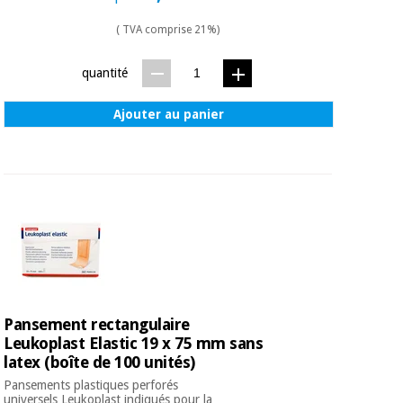
Matériel de
et
protection
pilates
( TVA comprise 21%)
essentiel
pour les
Sports
quantité
coronavirus
et
jeux
Ajouter au panier
Aérobic,
Armoires
fitness
sanitaires
et
pilates
Vétérinaire
Sports
Orthopédie
et
jeux
Instruments
chirurgicaux
Pansement rectangulaire
(déstockage)
Armoires
Leukoplast Elastic 19 x 75 mm sans
sanitaires
latex (boîte de 100 unités)
Pansements plastiques perforés
universels Leukoplast indiqués pour la