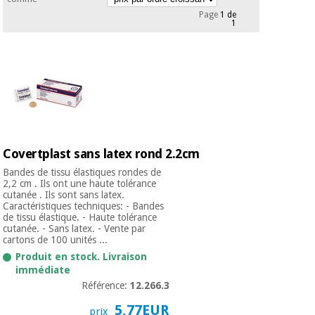
équipement
Page
1 de
médical
1
Dentisterie
Nouveautes
Offres
Médecine
traditionnelle
équipement
chinoise
médical
Outlet
Offres
Mobilier
clinique
Médecine
traditionnelle
Covertplast sans latex rond 2.2cm
chinoise
Académie
Armoires
Outlet
Tech
thérapeutiques
Bandes de tissu élastiques rondes de
Fisaude
2,2 cm . Ils ont une haute tolérance
cutanée . Ils sont sans latex.
Mobilier
Caractéristiques techniques: - Bandes
Matériel de
clinique
de tissu élastique. - Haute tolérance
protection
Académie
cutanée. - Sans latex. - Vente par
essentiel
cartons de 100 unités ...
Tech
pour les
Produit en stock. Livraison
Fisaude
Armoires
coronavirus
immédiate
thérapeutiques
Référence:
12.266.3
Aérobic,
fitness
5,77EUR
prix