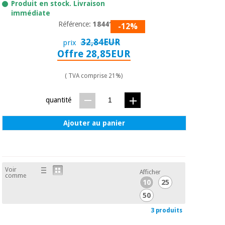
Produit en stock. Livraison
immédiate
Référence:
1844118
-12%
32,84EUR
prix
Offre 28,85EUR
( TVA comprise 21%)
quantité
Ajouter au panier
Voir
Afficher
comme
10
25
50
3 produits