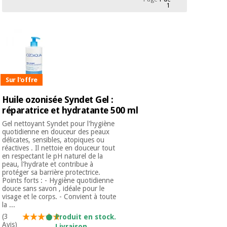
équipement
1
médical
Dentisterie
Nouveautes
Offres
Médecine
traditionnelle
équipement
chinoise
médical
Outlet
Offres
Mobilier
Sur l'offre
clinique
Médecine
Huile ozonisée Syndet Gel :
traditionnelle
réparatrice et hydratante 500 ml
chinoise
Académie
Armoires
Outlet
Tech
Gel nettoyant Syndet pour l'hygiène
thérapeutiques
Fisaude
quotidienne en douceur des peaux
délicates, sensibles, atopiques ou
Mobilier
réactives . Il nettoie en douceur tout
Matériel de
clinique
en respectant le pH naturel de la
protection
peau, l'hydrate et contribue à
Académie
essentiel
protéger sa barrière protectrice.
Tech
pour les
Points forts : - Hygiène quotidienne
Fisaude
Armoires
coronavirus
douce sans savon , idéale pour le
thérapeutiques
visage et le corps. - Convient à toute
la ...
Aérobic,
(3
Produit en stock.
fitness
Avis)
Livraison