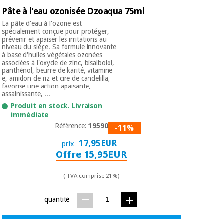
Vétérinaire
Pâte à l'eau ozonisée Ozoaqua 75ml
La pâte d'eau à l'ozone est
spécialement conçue pour protéger,
Orthopédie
prévenir et apaiser les irritations au
niveau du siège. Sa formule innovante
à base d'huiles végétales ozonées
associées à l'oxyde de zinc, bisalbolol,
Instruments
panthénol, beurre de karité, vitamine
chirurgicaux
e, amidon de riz et cire de candelilla,
favorise une action apaisante,
(déstockage)
assainissante, ...
Produit en stock. Livraison
immédiate
Référence:
195908.9
-11%
17,95EUR
prix
Offre 15,95EUR
( TVA comprise 21%)
quantité