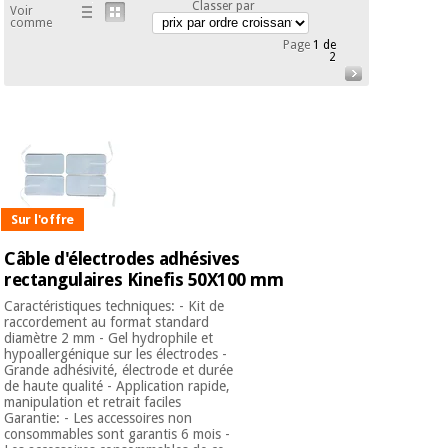
équipement
Classer par
Voir
médical
comme
Dentisterie
Page
1 de
2
Nouveautes
Offres
Médecine
traditionnelle
équipement
chinoise
médical
Outlet
Offres
Mobilier
clinique
Médecine
traditionnelle
Sur l'offre
chinoise
Académie
Armoires
Outlet
Tech
thérapeutiques
Câble d'électrodes adhésives
Fisaude
rectangulaires Kinefis 50X100 mm
Mobilier
Matériel de
clinique
Caractéristiques techniques: - Kit de
protection
raccordement au format standard
Académie
essentiel
diamètre 2 mm - Gel hydrophile et
Tech
pour les
hypoallergénique sur les électrodes -
Fisaude
Armoires
coronavirus
Grande adhésivité, électrode et durée
de haute qualité - Application rapide,
thérapeutiques
manipulation et retrait faciles
Aérobic,
Garantie: - Les accessoires non
consommables sont garantis 6 mois -
fitness