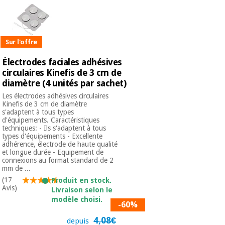
Vétérinaire
Orthopédie
Sur l'offre
Électrodes faciales adhésives
Instruments
circulaires Kinefis de 3 cm de
chirurgicaux
diamètre (4 unités par sachet)
(déstockage)
Les électrodes adhésives circulaires
Kinefis de 3 cm de diamètre
s'adaptent à tous types
d'équipements. Caractéristiques
techniques: - Ils s'adaptent à tous
types d'équipements - Excellente
adhérence, électrode de haute qualité
et longue durée - Equipement de
connexions au format standard de 2
mm de ...
(17
Produit en stock.
Avis)
Livraison selon le
modèle choisi.
-60%
4,08€
depuis