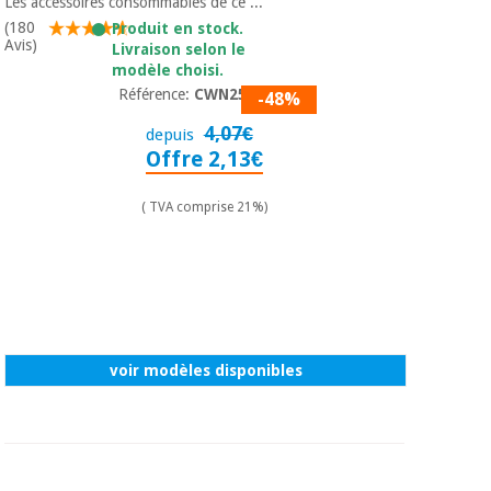
Matériel de
Les accessoires consommables de ce ...
et
protection
pilates
(180
Produit en stock.
Avis)
essentiel
Livraison selon le
modèle choisi.
pour les
Sports
coronavirus
Référence:
CWN2510
-48%
et
jeux
4,07€
depuis
Offre 2,13€
Aérobic,
Armoires
fitness
sanitaires
et
( TVA comprise 21%)
pilates
Vétérinaire
Sports
Orthopédie
et
jeux
Instruments
voir modèles disponibles
chirurgicaux
(déstockage)
Armoires
sanitaires