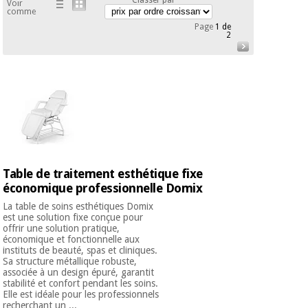
équipement
Voir
comme
médical
Dentisterie
Page
1 de
2
Nouveautes
Offres
Médecine
traditionnelle
équipement
chinoise
médical
Outlet
Offres
Mobilier
clinique
Médecine
traditionnelle
chinoise
Académie
Armoires
Outlet
Tech
thérapeutiques
Table de traitement esthétique fixe
Fisaude
économique professionnelle Domix
Mobilier
Matériel de
La table de soins esthétiques Domix
clinique
protection
est une solution fixe conçue pour
Académie
essentiel
offrir une solution pratique,
Tech
économique et fonctionnelle aux
pour les
instituts de beauté, spas et cliniques.
Fisaude
Armoires
coronavirus
Sa structure métallique robuste,
thérapeutiques
associée à un design épuré, garantit
stabilité et confort pendant les soins.
Aérobic,
Elle est idéale pour les professionnels
fitness
recherchant un ...