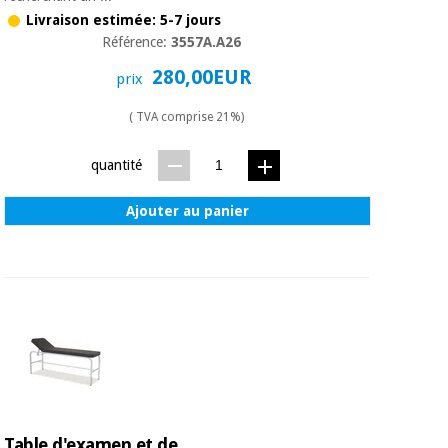
Matériel de
et
Livraison estimée: 5-7 jours
protection
pilates
Référence:
3557A.A26
essentiel
pour les
Sports
280,00EUR
prix
coronavirus
et
jeux
( TVA comprise 21%)
Aérobic,
Armoires
quantité
fitness
sanitaires
et
pilates
Ajouter au panier
Vétérinaire
Sports
Orthopédie
et
jeux
Instruments
chirurgicaux
(déstockage)
Armoires
sanitaires
Table d'examen et de