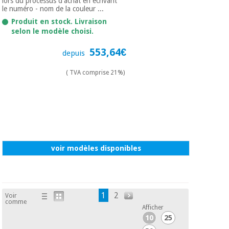
lors du processus d'achat en écrivant
le numéro - nom de la couleur ...
Produit en stock. Livraison
selon le modèle choisi.
553,64€
depuis
( TVA comprise 21%)
voir modèles disponibles
1
2
Voir
comme
Afficher
10
25