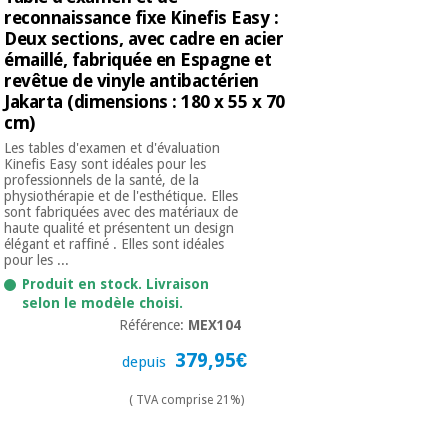
Vétérinaire
reconnaissance fixe Kinefis Easy :
Deux sections, avec cadre en acier
émaillé, fabriquée en Espagne et
Orthopédie
revêtue de vinyle antibactérien
Jakarta (dimensions : 180 x 55 x 70
cm)
Instruments
Les tables d'examen et d'évaluation
chirurgicaux
Kinefis Easy sont idéales pour les
(déstockage)
professionnels de la santé, de la
physiothérapie et de l'esthétique. Elles
sont fabriquées avec des matériaux de
haute qualité et présentent un design
élégant et raffiné . Elles sont idéales
pour les ...
Produit en stock. Livraison
selon le modèle choisi.
Référence:
MEX104
379,95€
depuis
( TVA comprise 21%)