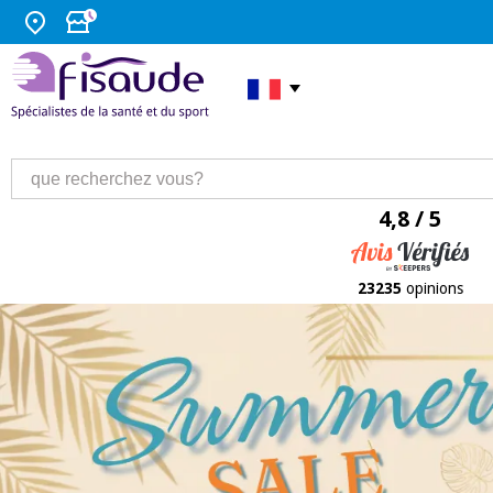
4,8 / 5
23235
opinions