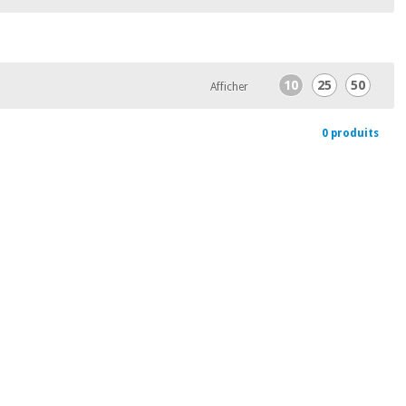
10
25
50
Afficher
0 produits