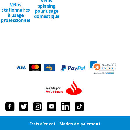
Vélos
Vétérinaire
Vélos
spinning
stationnaires
pour usage
à usage
domestique
professionnel
Orthopédie
Instruments
chirurgicaux
(déstockage)
Frais d’envoi
Modes de paiement