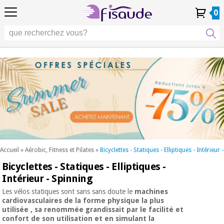
FR
FR
Physiothérapie
Physiothérapie
0
4,8
4,8
4,8
DE
DE
/ 5
/ 5
/ 5
Technologies
Technologies
ES
ES
Mon
Mon
Mes
Mes
différentielles
PT
PT
Compte
Compte
commandes
commandes
différentielles
Podologie
IT
IT
Podologie
EU
EU
Esthétique,
dermocosmétique
Occasion
Esthétique,
et médecine
Occasion
Fisaude
dermocosmétique
esthétique
Fisaude
et médecine
esthétique
Bien-
SUMMER
être,
SALE
qualité
SUMMER
Bien-
de vie
SALE
être,
et
Accueil
»
Aérobic, Fitness et Pilates
»
Bicyclettes - Statiques - Elliptiques - Intérieur
qualité
soins
Bicyclettes - Statiques - Elliptiques -
Nos
du
de vie
produits
corps
Intérieur - Spinning
et
Kinefis
Nos
soins
Les vélos statiques sont sans sans doute le
machines
produits
du
cardiovasculaires de la forme physique la plus
Dentisterie
utilisée
, sa renommée grandissait par le
facilité et
Kinefis
corps
confort de son utilisation et en simulant la
Nouveautes