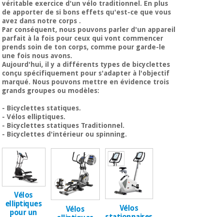
équipement
véritable exercice d'un vélo traditionnel.
En plus
médical
de apporter
de si bons effets qu'est-ce que vous
Dentisterie
avez dans notre corps
.
Nouveautes
Par conséquent, nous pouvons parler d'un appareil
Offres
Médecine
parfait à la fois pour ceux qui vont commencer
traditionnelle
équipement
prends soin de ton corps, comme pour garde-le
chinoise
une fois nous avons.
médical
Aujourd'hui, il y a
différents types de bicyclettes
Outlet
Offres
conçu spécifiquement pour s'adapter à l'objectif
Mobilier
marqué. Nous pouvons mettre en évidence trois
clinique
Médecine
grands groupes ou modèles:
traditionnelle
chinoise
- Bicyclettes statiques.
Académie
Armoires
Outlet
- Vélos elliptiques.
Tech
thérapeutiques
- Bicyclettes statiques Traditionnel.
Fisaude
- Bicyclettes d'intérieur ou spinning.
Mobilier
Matériel de
clinique
protection
Académie
essentiel
Tech
pour les
Fisaude
Armoires
coronavirus
thérapeutiques
Vélos
Aérobic,
elliptiques
Vélos
Vélos
fitness
pour un
stationnaires