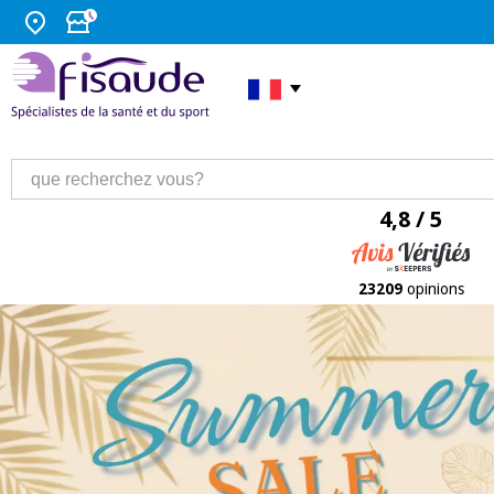
4,8 / 5
23209
opinions