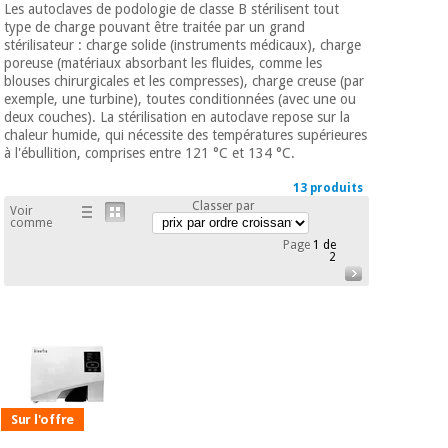
équipement
Les autoclaves de podologie de classe B stérilisent tout
médical
type de charge pouvant être traitée par un grand
Dentisterie
stérilisateur : charge solide (instruments médicaux), charge
Nouveautes
poreuse (matériaux absorbant les fluides, comme les
Offres
Médecine
blouses chirurgicales et les compresses), charge creuse (par
traditionnelle
équipement
exemple, une turbine), toutes conditionnées (avec une ou
chinoise
deux couches). La stérilisation en autoclave repose sur la
médical
chaleur humide, qui nécessite des températures supérieures
Outlet
Offres
à l'ébullition, comprises entre 121 °C et 134 °C.
Mobilier
clinique
Médecine
13 produits
traditionnelle
Classer par
Voir
chinoise
Académie
comme
Armoires
Outlet
Tech
thérapeutiques
Page
1 de
2
Fisaude
Mobilier
Matériel de
clinique
protection
Académie
essentiel
Tech
pour les
Fisaude
Armoires
coronavirus
thérapeutiques
Aérobic,
Sur l'offre
fitness