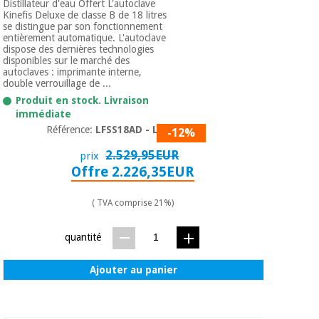
Distillateur d'eau Offert L'autoclave
Kinefis Deluxe de classe B de 18 litres
se distingue par son fonctionnement
entièrement automatique. L'autoclave
dispose des dernières technologies
disponibles sur le marché des
autoclaves : imprimante interne,
double verrouillage de ...
Produit en stock. Livraison
immédiate
Référence:
LFSS18AD - LCD
-12%
2.529,95EUR
prix
Offre 2.226,35EUR
( TVA comprise 21%)
quantité
Ajouter au panier