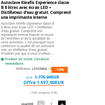
Matériel de
et
Autoclave Kinefis Experience classe
protection
pilates
B 8 litres avec écran LED +
essentiel
Distillateur d'eau gratuit. Comprend
pour les
une imprimante interne
Sports
coronavirus
et
Autoclave Kinefis Experience classe B
jeux
8 litres avec écran LED + Distillateur
d'eau gratuit. Comprend une
Aérobic,
imprimante interne Fisaude se soucie
Armoires
de l'entretien et de la durabilité de
fitness
sanitaires
votre autoclave. C'est pourquoi nous
et
combinons la qualité de cet autoclave
pilates
avec un distillateur d'eau gratuit.
Vétérinaire
N'oubliez pas que si vous n'utilisez ...
Produit en stock. Livraison
immédiate
Sports
Orthopédie
Référence:
LFSS08AA - LED
et
-10%
jeux
Instruments
1.775,00EUR
prix
chirurgicaux
Offre 1.597,00EUR
(déstockage)
Armoires
( TVA comprise 21%)
sanitaires
quantité