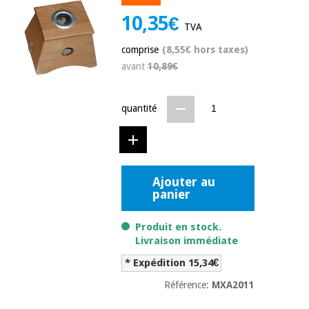
équipement
médical
10,35€
Dentisterie
TVA
Nouveautes
Offres
comprise
(8,55€ hors taxes)
Médecine
traditionnelle
avant
10,89€
équipement
chinoise
médical
Outlet
Offres
quantité
Mobilier
clinique
Médecine
traditionnelle
chinoise
Académie
Armoires
Outlet
Tech
thérapeutiques
Fisaude
Ajouter au
panier
Mobilier
Matériel de
clinique
protection
Académie
Produit en stock.
essentiel
Tech
Livraison immédiate
pour les
Fisaude
Armoires
coronavirus
* Expédition 15,34€
thérapeutiques
Référence:
MXA2011
Aérobic,
fitness