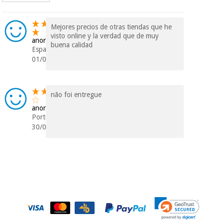
Vétérinaire
Mejores precios de otras tiendas que he
visto online y la verdad que de muy
Orthopédie
anonyme
buena calidad
Espagne
01/04/2020
Instruments
chirurgicaux
(déstockage)
não foi entregue
anonyme
Portugal
30/01/2020