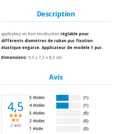
Matériel de
et
protection
pilates
Description
essentiel
pour les
Sports
coronavirus
et
jeux
applicateur en bois moxibustion
réglable pour
différents diamètres de
ruban
pur
fixation
Aérobic,
Armoires
élastique
engarze.
Applicateur de modèle 1 pur.
fitness
sanitaires
et
Dimensions:
9,5 x 7,3 x 8,5 cm.
pilates
Vétérinaire
Avis
Sports
Orthopédie
et
jeux
Instruments
5 étoiles
(1)
4,5
chirurgicaux
4 étoiles
(1)
(déstockage)
Armoires
3 étoiles
(0)
sanitaires
2 étoiles
(0)
2 avis
1 étoile
(0)