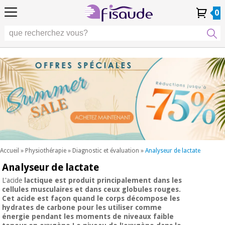
FR
FR
Physiothérapie
Physiothérapie
0
4,8
4,8
4,8
DE
DE
/ 5
/ 5
/ 5
Technologies
Technologies
ES
ES
Mon
Mon
Mes
Mes
différentielles
PT
PT
Compte
Compte
commandes
commandes
différentielles
Podologie
IT
IT
Podologie
EU
EU
Esthétique,
dermocosmétique
Occasion
Esthétique,
et médecine
Occasion
Fisaude
dermocosmétique
esthétique
Fisaude
et médecine
esthétique
Bien-
SUMMER
être,
SALE
qualité
SUMMER
Bien-
de vie
SALE
être,
et
Accueil
»
Physiothérapie
»
Diagnostic et évaluation
»
Analyseur de lactate
qualité
soins
Analyseur de lactate
Nos
du
de vie
produits
corps
et
L'acide
lactique
est produit principalement dans les
Kinefis
cellules musculaires et dans ceux globules rouges.
Nos
soins
Cet acide est façon quand le corps décompose les
produits
du
Dentisterie
hydrates de carbone pour les utiliser comme
Kinefis
corps
énergie pendant les moments de niveaux faible
Nouveautes