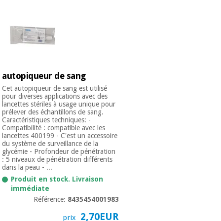
Vétérinaire
Orthopédie
Instruments
autopiqueur de sang
chirurgicaux
(déstockage)
Cet autopiqueur de sang est utilisé
pour diverses applications avec des
lancettes stériles à usage unique pour
prélever des échantillons de sang.
Caractéristiques techniques: -
Compatibilité : compatible avec les
lancettes 400199 - C'est un accessoire
du système de surveillance de la
glycémie - Profondeur de pénétration
: 5 niveaux de pénétration différents
dans la peau - ...
Produit en stock. Livraison
immédiate
Référence:
8435454001983
2,70EUR
prix