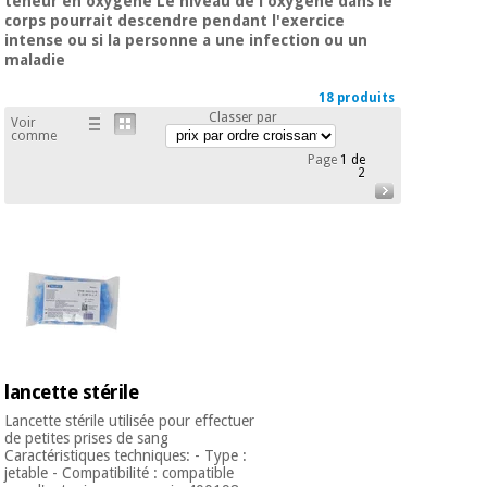
teneur en oxygène Le niveau de l'oxygène dans le
équipement
corps pourrait descendre pendant l'exercice
médical
Dentisterie
intense ou si la personne a une infection ou un
maladie
Nouveautes
Offres
Médecine
traditionnelle
18 produits
équipement
chinoise
Classer par
Voir
médical
comme
Outlet
Page
1 de
Offres
Mobilier
2
clinique
Médecine
traditionnelle
chinoise
Académie
Armoires
Outlet
Tech
thérapeutiques
Fisaude
Mobilier
Matériel de
clinique
protection
Académie
essentiel
Tech
pour les
lancette stérile
Fisaude
Armoires
coronavirus
Lancette stérile utilisée pour effectuer
thérapeutiques
de petites prises de sang
Aérobic,
Caractéristiques techniques: - Type :
fitness
jetable - Compatibilité : compatible