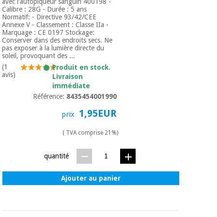
Matériel de
avec l'autopiqueur sanguin 400198 -
et
Calibre : 28G - Durée : 5 ans
protection
pilates
Normatif: - Directive 93/42/CEE
essentiel
Annexe V - Classement : Classe IIa -
pour les
Marquage : CE 0197 Stockage:
Sports
Conserver dans des endroits secs. Ne
coronavirus
et
pas exposer à la lumière directe du
jeux
soleil, provoquant des ...
(1
Produit en stock.
Aérobic,
avis)
Livraison
Armoires
fitness
sanitaires
immédiate
et
Référence:
8435454001990
pilates
Vétérinaire
1,95EUR
prix
Sports
( TVA comprise 21%)
Orthopédie
et
jeux
quantité
Instruments
chirurgicaux
(déstockage)
Ajouter au panier
Armoires
sanitaires