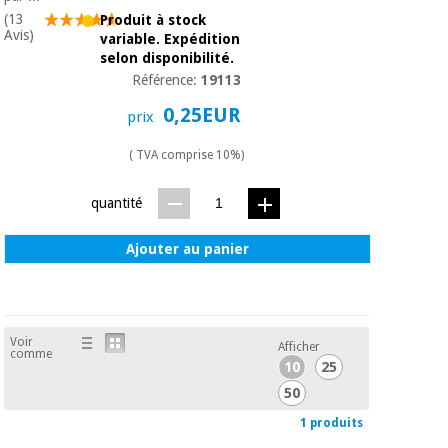
Matériel de
et
(13
Produit à stock
protection
pilates
Avis)
variable. Expédition
essentiel
selon disponibilité.
pour les
Sports
Référence:
19113
coronavirus
et
jeux
0,25EUR
prix
Aérobic,
( TVA comprise 10%)
Armoires
fitness
sanitaires
et
quantité
pilates
Vétérinaire
Ajouter au panier
Sports
Orthopédie
et
jeux
Instruments
Voir
chirurgicaux
Afficher
comme
(déstockage)
10
25
Armoires
50
sanitaires
1 produits