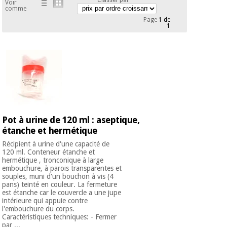
équipement
Voir
comme
médical
Dentisterie
Page
1 de
1
Nouveautes
Offres
Médecine
traditionnelle
équipement
chinoise
médical
Outlet
Offres
Mobilier
clinique
Médecine
traditionnelle
chinoise
Académie
Armoires
Pot à urine de 120 ml : aseptique,
Outlet
Tech
thérapeutiques
étanche et hermétique
Fisaude
Mobilier
Récipient à urine d'une capacité de
Matériel de
120 ml. Conteneur étanche et
clinique
protection
hermétique , tronconique à large
Académie
essentiel
embouchure, à parois transparentes et
Tech
souples, muni d'un bouchon à vis (4
pour les
pans) teinté en couleur. La fermeture
Fisaude
Armoires
coronavirus
est étanche car le couvercle a une jupe
thérapeutiques
intérieure qui appuie contre
l'embouchure du corps.
Aérobic,
Caractéristiques techniques: - Fermer
fitness
par ...