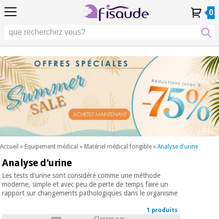
FR
FR
Physiothérapie
Physiothérapie
0
4,8
4,8
4,8
DE
DE
/ 5
/ 5
/ 5
Technologies
Technologies
ES
ES
Mon
Mon
Mes
Mes
différentielles
PT
PT
Compte
Compte
commandes
commandes
différentielles
Podologie
IT
IT
Podologie
EU
EU
Esthétique,
dermocosmétique
Occasion
Esthétique,
et médecine
Occasion
Fisaude
dermocosmétique
esthétique
Fisaude
et médecine
esthétique
Bien-
SUMMER
être,
SALE
qualité
SUMMER
Bien-
de vie
SALE
être,
et
Accueil
»
Équipement médical
»
Matériel médical fongible
»
Analyse d'urine
qualité
soins
Analyse d'urine
Nos
du
de vie
produits
corps
et
Les tests d'urine sont considéré comme une méthode
Kinefis
moderne, simple et avec peu de perte de temps faire un
Nos
soins
rapport sur changements pathologiques dans le organisme
produits
du
Dentisterie
Kinefis
corps
1 produits
Nouveautes
Classer par