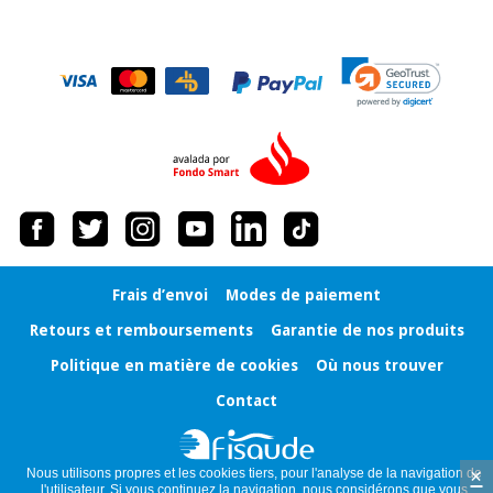
Vétérinaire
Orthopédie
Instruments
chirurgicaux
(déstockage)
Frais d’envoi
Modes de paiement
Retours et remboursements
Garantie de nos produits
Politique en matière de cookies
Où nous trouver
Contact
×
Nous utilisons propres et les cookies tiers, pour l'analyse de la navigation de
l'utilisateur. Si vous continuez la navigation, nous considérons que vous