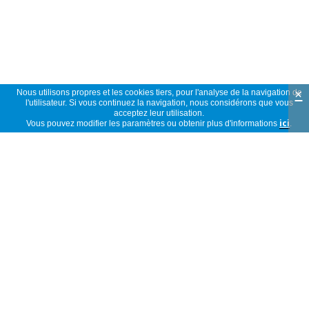
×
Nous utilisons propres et les cookies tiers, pour l'analyse de la navigation de
l'utilisateur. Si vous continuez la navigation, nous considérons que vous
acceptez leur utilisation.
Vous pouvez modifier les paramètres ou obtenir plus d'informations
ici
.