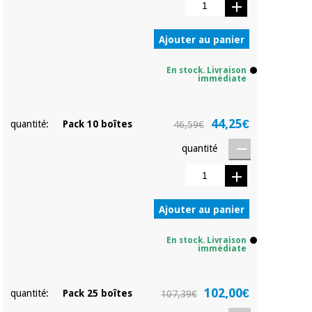
Matériel de
et
protection
pilates
essentiel
Ajouter au panier
pour les
Sports
coronavirus
et
En stock. Livraison
jeux
immédiate
Aérobic,
Armoires
fitness
44,25€
sanitaires
quantité:
Pack 10 boîtes
46,59€
et
pilates
quantité
Vétérinaire
Sports
Orthopédie
et
Ajouter au panier
jeux
Instruments
chirurgicaux
En stock. Livraison
immédiate
(déstockage)
Armoires
sanitaires
102,00€
quantité:
Pack 25 boîtes
107,39€