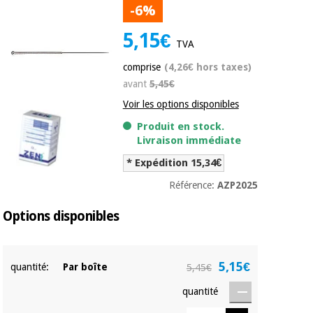
équipement
-6%
médical
Dentisterie
5,15€
Nouveautes
TVA
Offres
Médecine
traditionnelle
comprise
(4,26€ hors taxes)
équipement
chinoise
médical
avant
5,45€
Outlet
Offres
Voir les options disponibles
Mobilier
clinique
Médecine
Produit en stock.
Livraison immédiate
traditionnelle
chinoise
Académie
Armoires
* Expédition 15,34€
Outlet
Tech
thérapeutiques
Fisaude
Référence:
AZP2025
Mobilier
Matériel de
clinique
Options disponibles
protection
Académie
essentiel
Tech
pour les
Fisaude
Armoires
coronavirus
5,15€
quantité:
Par boîte
5,45€
thérapeutiques
Aérobic,
quantité
fitness