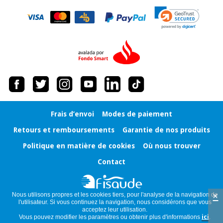
Vétérinaire
Orthopédie
Instruments
chirurgicaux
(déstockage)
Frais d’envoi
Modes de paiement
Retours et remboursements
Garantie de nos produits
Politique en matière de cookies
Où nous trouver
Contact
×
Nous utilisons propres et les cookies tiers, pour l'analyse de la navigation de
l'utilisateur. Si vous continuez la navigation, nous considérons que vous
acceptez leur utilisation.
Vous pouvez modifier les paramètres ou obtenir plus d'informations
ici
.