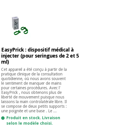
équipement
médical
Dentisterie
Nouveautes
Offres
Médecine
traditionnelle
équipement
chinoise
médical
Outlet
Offres
Mobilier
EasyPrick : dispositif médical à
clinique
Médecine
injecter (pour seringues de 2 et 5
traditionnelle
ml)
chinoise
Académie
Armoires
Outlet
Cet appareil a été conçu à partir de la
Tech
thérapeutiques
pratique clinique de la consultation
Fisaude
quotidienne, où nous avons souvent
Mobilier
le sentiment de manquer de mains
Matériel de
clinique
pour certaines procédures. Avec l'
protection
EasyPrick , nous obtenons plus de
Académie
essentiel
liberté de mouvement puisque nous
Tech
pour les
laissons la main controlatérale libre. Il
Fisaude
Armoires
coronavirus
se compose de deux petits supports :
une poignée et une base . Le ...
thérapeutiques
Produit en stock. Livraison
Aérobic,
selon le modèle choisi.
fitness