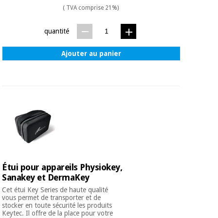
Matériel de
et
( TVA comprise 21%)
protection
pilates
essentiel
quantité
pour les
Sports
coronavirus
et
jeux
Ajouter au panier
Aérobic,
Armoires
fitness
sanitaires
et
pilates
Vétérinaire
Sports
Orthopédie
et
jeux
Instruments
Étui pour appareils Physiokey,
chirurgicaux
Sanakey et DermaKey
(déstockage)
Armoires
Cet étui Key Series de haute qualité
sanitaires
vous permet de transporter et de
stocker en toute sécurité les produits
Keytec. Il offre de la place pour votre