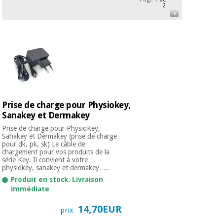
équipement
2
médical
Dentisterie
Nouveautes
Offres
Médecine
traditionnelle
équipement
chinoise
médical
Outlet
Offres
Mobilier
clinique
Médecine
traditionnelle
Prise de charge pour Physiokey,
chinoise
Académie
Armoires
Sanakey et Dermakey
Outlet
Tech
thérapeutiques
Fisaude
Prise de charge pour PhysioKey,
Sanakey et Dermakey (prise de charge
Mobilier
pour dk, pk, sk) Le câble de
Matériel de
clinique
chargement pour vos produits de la
protection
série Key. Il convient à votre
Académie
essentiel
physiokey, sanakey et dermakey. ...
Tech
pour les
Produit en stock. Livraison
Fisaude
Armoires
coronavirus
immédiate
thérapeutiques
Aérobic,
14,70EUR
prix
fitness