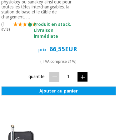
physiokey ou sanakey ainsi que pour
Vétérinaire
toutes les têtes interchangeables, la
station de base et le câble de
chargement. ...
Orthopédie
(1
Produit en stock.
avis)
Livraison
immédiate
Instruments
66,55EUR
chirurgicaux
prix
(déstockage)
( TVA comprise 21%)
quantité
Ajouter au panier