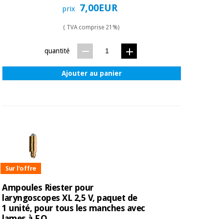
Matériel de
et
7,00EUR
prix
protection
pilates
essentiel
( TVA comprise 21%)
pour les
Sports
coronavirus
et
quantité
jeux
Aérobic,
Ajouter au panier
Armoires
fitness
sanitaires
et
pilates
Vétérinaire
Sports
Orthopédie
et
jeux
Instruments
chirurgicaux
Sur l'offre
(déstockage)
Armoires
Ampoules Riester pour
sanitaires
laryngoscopes XL 2,5 V, paquet de
1 unité, pour tous les manches avec
lames à F.O.