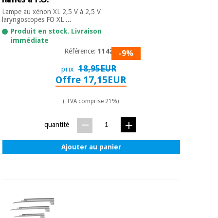
Vétérinaire
Lampe au xénon XL 2,5 V à 2,5 V
laryngoscopes FO XL ...
Produit en stock. Livraison
Orthopédie
immédiate
Référence:
11428
-9%
Instruments
18,95EUR
prix
chirurgicaux
Offre 17,15EUR
(déstockage)
( TVA comprise 21%)
quantité
Ajouter au panier