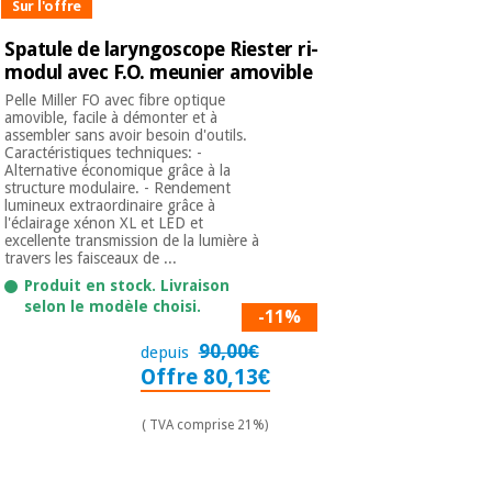
Sur l'offre
Spatule de laryngoscope Riester ri-
modul avec F.O. meunier amovible
Pelle Miller FO avec fibre optique
amovible, facile à démonter et à
assembler sans avoir besoin d'outils.
Caractéristiques techniques: -
Alternative économique grâce à la
structure modulaire. - Rendement
lumineux extraordinaire grâce à
l'éclairage xénon XL et LED et
excellente transmission de la lumière à
travers les faisceaux de ...
Produit en stock. Livraison
selon le modèle choisi.
-11%
90,00€
depuis
Offre 80,13€
( TVA comprise 21%)