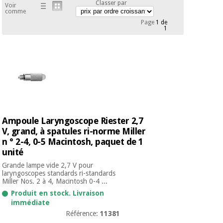
équipement
Classer par
Voir
médical
comme
Dentisterie
Page
1 de
1
Nouveautes
Offres
Médecine
traditionnelle
équipement
chinoise
médical
Outlet
Offres
Mobilier
clinique
Médecine
traditionnelle
chinoise
Académie
Armoires
Outlet
Ampoule Laryngoscope Riester 2,7
Tech
thérapeutiques
Fisaude
V, grand, à spatules ri-norme Miller
n ° 2-4, 0-5 Macintosh, paquet de 1
Mobilier
Matériel de
unité
clinique
protection
Académie
essentiel
Grande lampe vide 2,7 V pour
Tech
laryngoscopes standards ri-standards
pour les
Miller Nos. 2 à 4, Macintosh 0-4 ...
Fisaude
Armoires
coronavirus
thérapeutiques
Produit en stock. Livraison
immédiate
Aérobic,
Référence:
11381
fitness