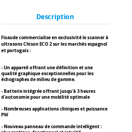
Matériel de
et
protection
pilates
essentiel
Description
pour les
Sports
coronavirus
et
jeux
Fisaude commercialise en exclusivité le scanner à
Aérobic,
ultrasons Chison ECO 2 sur les marchés espagnol
Armoires
fitness
et portugais :
sanitaires
et
pilates
Vétérinaire
- Un appareil offrant une définition et une
qualité graphique exceptionnelles pour les
échographes de milieu de gamme.
Sports
Orthopédie
et
- Batterie intégrée offrant jusqu'à 3 heures
jeux
Instruments
d'autonomie pour une mobilité optimale
chirurgicaux
(déstockage)
- Nombreuses applications cliniques et puissance
Armoires
PW
sanitaires
- Nouveau panneau de commande intelligent :