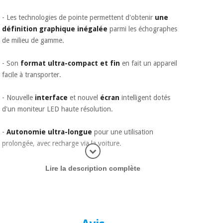
- Les technologies de pointe permettent d'obtenir
une
définition graphique inégalée
parmi les échographes
de milieu de gamme.
- Son
format ultra-compact et fin
en fait un appareil
facile à transporter.
- Nouvelle
interface
et nouvel
écran
intelligent dotés
d'un moniteur LED haute résolution.
-
Autonomie ultra-longue
pour une utilisation
prolongée, avec recharge via la voiture.
plus d'inf
- Simple et intuitif :
protocole à 6 touches.
Lire la description complète
- Fonction
plein écran
pour agrandir l'image.
- Gestion des données simplifiée :
toutes les images