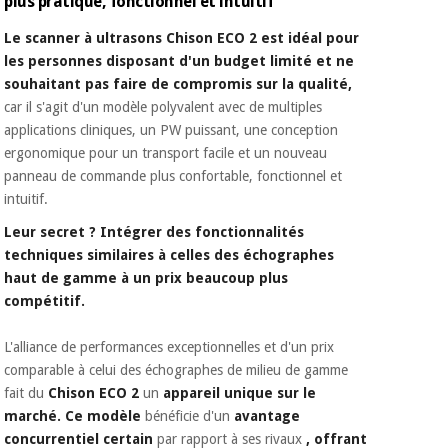
plus pratique, fonctionnel et intuitif
Vétérinaire
Le scanner à ultrasons Chison ECO 2 est idéal pour
les personnes disposant d'un budget limité et ne
Orthopédie
souhaitant pas faire de compromis sur la qualité,
car il s'agit d'un modèle polyvalent avec de multiples
applications cliniques, un PW puissant, une conception
Instruments
ergonomique pour un transport facile et un nouveau
chirurgicaux
panneau de commande plus confortable, fonctionnel et
(déstockage)
intuitif.
Leur secret ?
Intégrer des fonctionnalités
techniques similaires à celles des échographes
haut de gamme à un
prix beaucoup plus
compétitif.
L'alliance de performances exceptionnelles et d'un prix
comparable à celui des échographes de milieu de gamme
fait du
Chison ECO 2
un
appareil unique sur le
marché. Ce modèle
bénéficie d'un
avantage
concurrentiel certain
par rapport à ses rivaux
, offrant