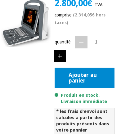
2.800,00€
équipement
TVA
médical
Dentisterie
comprise
(2.314,05€ hors
Nouveautes
Offres
Médecine
taxes)
traditionnelle
équipement
chinoise
médical
quantité
Outlet
Offres
Mobilier
clinique
Médecine
traditionnelle
chinoise
Académie
Armoires
Outlet
Ajouter au
Tech
thérapeutiques
panier
Fisaude
Mobilier
Matériel de
clinique
Produit en stock.
protection
Académie
Livraison immédiate
essentiel
Tech
pour les
* les frais d'envoi sont
Fisaude
Armoires
coronavirus
calculés à partir des
thérapeutiques
produits présents dans
Aérobic,
votre pannier
fitness