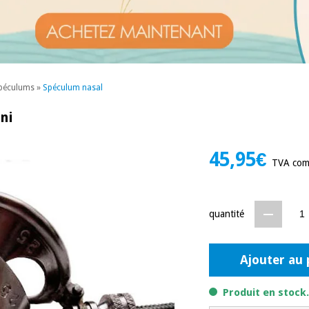
péculums
»
Spéculum nasal
ni
45,95€
TVA com
quantité
Ajouter au 
Produit en stock