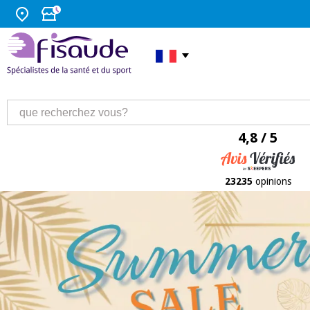
4,8 / 5
23235
opinions