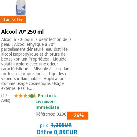
Sur l'offre
Alcool 70º 250 ml
Alcool à 70º pour la désinfection de la
peau : Alcool éthylique à 70º
partiellement dénaturé, eau distillée,
alcool isopropylique et chlorure de
benzalkonium Propriétés: - Liquide
volatil incolore avec une odeur
caractéristique. - Miscible à l'eau dans
toutes ses proportions. - Liquides et
vapeurs inflammables. Applications: -
Comme usage cosmétique. Usage
externe. Pas la...
(17
En stock.
Avis)
Livraison
immédiate
Référence:
3230401
-26%
1,20EUR
prix
Offre 0,89EUR