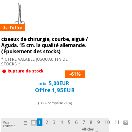
Sur l'offre
ciseaux de chirurgie, courbe, aiguë /
Aguda. 15 cm. la qualité allemande.
(Épuisement des stocks)
* OFFRE VALABLE JUSQU'AU FIN DE
STOCKS *
Rupture de stock.
-61%
5,00EUR
prix
Offre 1,95EUR
( TVA comprise 21%)
1
2
3
4
5
6
7
8
9
10
11
Voir
comme
Afficher