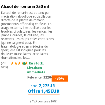
Alcool de romarin 250 ml
L'alcool de romarin est obtenu par
macération alcoolique et distillation
directe de la plante de romarin
(Rosmarinus officinalis) en fleur. En
usage externe, il est utilisé pour les
troubles circulatoires, les varices, les
jambes lourdes, la cellulite, les
relaxants, les coups et les contusions
(qui ne saignent pas). En
traumatologie et en médecine du
sport, elle est indiquée pour les
douleurs musculaires, articulaires,
rhumatismales, les...
(28
En stock.
Avis)
Livraison
immédiate
Référence:
3220401
-36%
2,27EUR
prix
Offre 1,45EUR
( TVA comprise 10%)