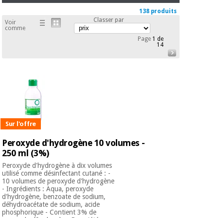
Matériel de
et
protection
pilates
138 produits
Classer par
essentiel
Voir
comme
pour les
Sports
Page
1 de
coronavirus
et
14
jeux
Aérobic,
Armoires
fitness
sanitaires
et
pilates
Vétérinaire
Sur l'offre
Sports
Orthopédie
Peroxyde d'hydrogène 10 volumes -
et
250 ml (3%)
jeux
Instruments
Peroxyde d'hydrogène à dix volumes
chirurgicaux
utilisé comme désinfectant cutané : -
(déstockage)
10 volumes de peroxyde d'hydrogène
Armoires
- Ingrédients : Aqua, peroxyde
sanitaires
d'hydrogène, benzoate de sodium,
déhydroacétate de sodium, acide
phosphorique - Contient 3% de