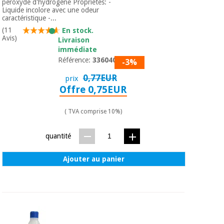
peroxyde d'hydrogène Propriétés: -
Vétérinaire
Liquide incolore avec une odeur
caractéristique -...
(11
En stock.
Orthopédie
Avis)
Livraison
immédiate
Référence:
3360401
-3%
Instruments
0,77EUR
chirurgicaux
prix
Offre 0,75EUR
(déstockage)
( TVA comprise 10%)
quantité
Ajouter au panier