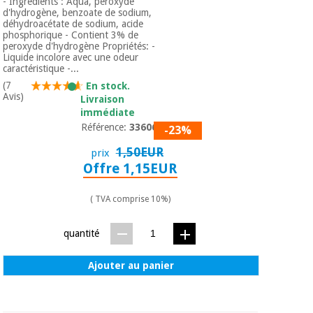
- Ingrédients : Aqua, peroxyde
d'hydrogène, benzoate de sodium,
déhydroacétate de sodium, acide
phosphorique - Contient 3% de
peroxyde d'hydrogène Propriétés: -
Liquide incolore avec une odeur
caractéristique -...
(7
En stock.
Avis)
Livraison
immédiate
Référence:
3360601
-23%
1,50EUR
prix
Offre 1,15EUR
( TVA comprise 10%)
quantité
Ajouter au panier