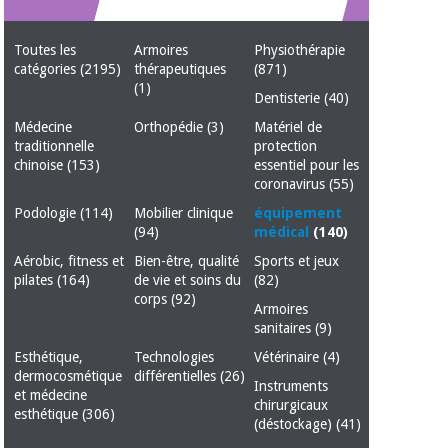
équipement
médical
Dentisterie
Toutes les
Armoires
Physiothérapie
Nouveautes
catégories
(2195)
thérapeutiques
(871)
Offres
Médecine
(1)
traditionnelle
équipement
Dentisterie
(40)
chinoise
médical
Médecine
Orthopédie
(3)
Matériel de
traditionnelle
protection
Outlet
Offres
Mobilier
chinoise
(153)
essentiel pour les
clinique
Médecine
coronavirus
(55)
traditionnelle
Podologie
(114)
Mobilier clinique
équipement
chinoise
Académie
Armoires
(94)
médical
(140)
Outlet
Tech
thérapeutiques
Fisaude
Aérobic, fitness et
Bien-être, qualité
Sports et jeux
pilates
(164)
de vie et soins du
(82)
Mobilier
Matériel de
corps
(92)
clinique
Armoires
protection
Académie
sanitaires
(9)
essentiel
Tech
pour les
Esthétique,
Technologies
Vétérinaire
(4)
Fisaude
Armoires
coronavirus
dermocosmétique
différentielles
(26)
Instruments
thérapeutiques
et médecine
chirurgicaux
esthétique
(306)
Aérobic,
(déstockage)
(41)
fitness