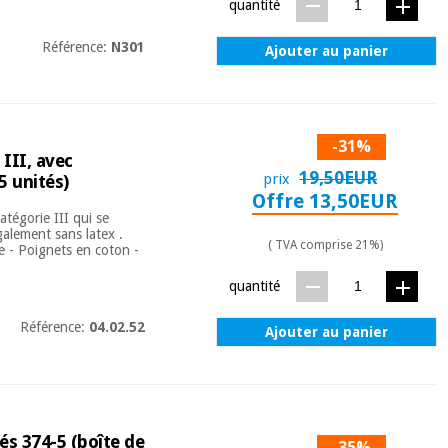
quantité
Référence:
N301
Ajouter au panier
-31%
III, avec
19,50EUR
prix
5 unités)
Offre 13,50EUR
atégorie III qui se
galement sans latex .
( TVA comprise 21%)
e - Poignets en coton -
quantité
Référence:
04.02.52
Ajouter au panier
iés 374-5 (boîte de
-35%