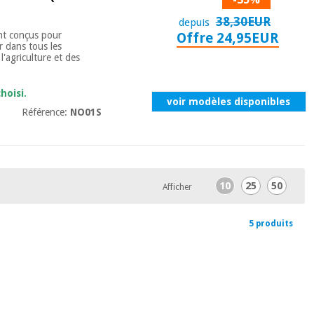
38,30EUR
depuis
ent conçus pour
Offre 24,95EUR
r dans tous les
l'agriculture et des
hoisi.
voir modèles disponibles
Référence:
NO01S
10
25
50
Afficher
5 produits