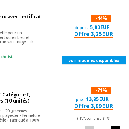
ux avec certificat
-44%
5,80EUR
depuis
ville pour un
Offre 3,25EUR
ert ou en bleu et
'un seul usage . Ils
choisi.
voir modèles disponibles
-71%
 Catégorie I,
13,95EUR
prix
s (10 unités)
Offre 3,99EUR
ue - 20 grammes -
en polyester - Fermeture
( TVA comprise 21%)
érile - Fabriqué à 100%