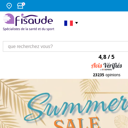
4,8 / 5
23235
opinions