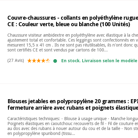
Couvre-chaussures - collants en polyéthylène rugue
CE : Couleur verte, bleue ou blanche (100 Unités)
Chaussure visiteur ambidextre en polyéthylène avec élastique à la che
ajustement total et confortable. Ces leggings sont confectionnés en v
mesurent 15,5 x 41 cm . Ils ne sont pas réutilisables, ils n'ont donc qu
sont certifiés CE et sont vendus par cartons de 100...
(27 Avis)
En stock. Livraison selon le modèle 
Blouses jetables en polypropylène 20 grammes : EPI
fermeture arrière avec rubans et poignets élastique
Caractéristiques techniques: - Blouse à usage unique - Manche long
Poignets élastiques en caoutchouc recouverts de fil - Fil de couture 
au dos avec des rubans à nouer autour du cou et de la taille - Non st
en polypropylène spunbond (tissu...