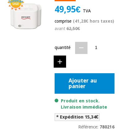
équipement
49,95€
médical
Dentisterie
TVA
Nouveautes
comprise
(41,28€ hors taxes)
Offres
Médecine
traditionnelle
avant
62,50€
équipement
chinoise
médical
Outlet
Offres
quantité
Mobilier
clinique
Médecine
traditionnelle
chinoise
Académie
Armoires
Outlet
Tech
thérapeutiques
Ajouter au
Fisaude
panier
Mobilier
Matériel de
clinique
protection
Produit en stock.
Académie
essentiel
Livraison immédiate
Tech
pour les
Fisaude
Armoires
coronavirus
* Expédition 15,34€
thérapeutiques
Référence:
780216
Aérobic,
fitness