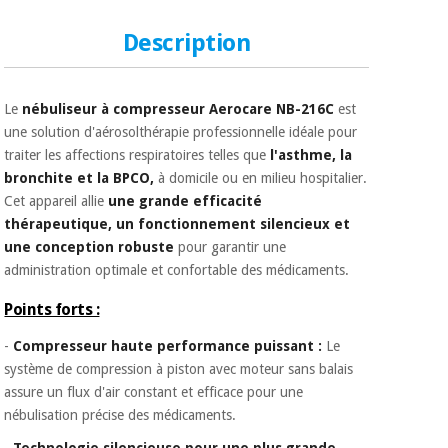
Matériel de
et
protection
pilates
Description
essentiel
pour les
Sports
coronavirus
et
jeux
Le
nébuliseur à compresseur Aerocare NB-216C
est
une solution d'aérosolthérapie professionnelle idéale pour
Aérobic,
traiter les affections respiratoires telles que
l'asthme, la
Armoires
fitness
sanitaires
bronchite et la BPCO,
à domicile ou en milieu hospitalier.
et
Cet appareil allie
une grande efficacité
pilates
thérapeutique, un fonctionnement silencieux et
Vétérinaire
une conception robuste
pour garantir une
administration optimale et confortable des médicaments.
Sports
Orthopédie
et
Points forts :
jeux
Instruments
chirurgicaux
-
Compresseur haute performance puissant :
Le
(déstockage)
système de compression à piston avec moteur sans balais
Armoires
assure un flux d'air constant et efficace pour une
sanitaires
nébulisation précise des médicaments.
-
Technologie silencieuse pour une plus grande