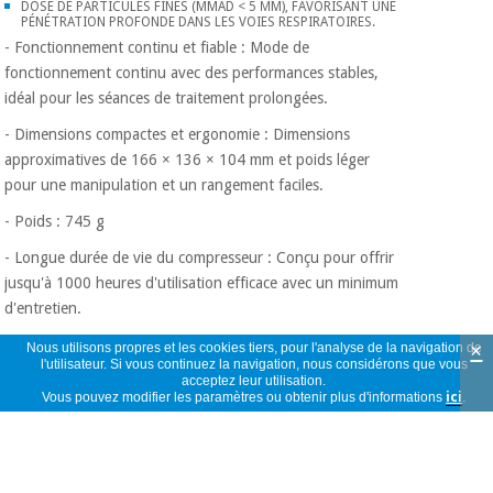
DOSE DE PARTICULES FINES (MMAD < 5 ΜM), FAVORISANT UNE
PÉNÉTRATION PROFONDE DANS LES VOIES RESPIRATOIRES.
- Fonctionnement continu et fiable : Mode de
fonctionnement continu avec des performances stables,
idéal pour les séances de traitement prolongées.
- Dimensions compactes et ergonomie : Dimensions
approximatives de 166 × 136 × 104 mm et poids léger
pour une manipulation et un rangement faciles.
- Poids : 745 g
- Longue durée de vie du compresseur : Conçu pour offrir
jusqu'à 1000 heures d'utilisation efficace avec un minimum
d'entretien.
×
Nous utilisons propres et les cookies tiers, pour l'analyse de la navigation de
l'utilisateur. Si vous continuez la navigation, nous considérons que vous
acceptez leur utilisation.
Vous pouvez modifier les paramètres ou obtenir plus d'informations
ici
.