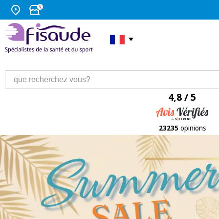
4,8 / 5
23235
opinions