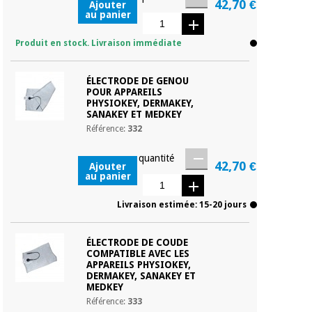
42,70 €
Ajouter
au panier
Produit en stock. Livraison immédiate
ÉLECTRODE DE GENOU
POUR APPAREILS
PHYSIOKEY, DERMAKEY,
SANAKEY ET MEDKEY
Référence:
332
quantité
Contenu du pack complet :
42,70 €
Ajouter
au panier
- Medkey
Livraison estimée: 15-20 jours
- Tête de scanner interchangeable Highpro (capteur de
mouvement interne et microprocesseur indépendant)
ÉLECTRODE DE COUDE
- Peigne de tête interchangeable (version améliorée pour
COMPATIBLE AVEC LES
un contact encore plus important)
APPAREILS PHYSIOKEY,
DERMAKEY, SANAKEY ET
- Tête de matrice interchangeable
MEDKEY
Référence:
333
- Tête de déclenchement interchangeable