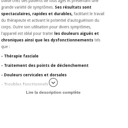
utilisé chez des patients de tous âges et présentant une
grande variété de symptômes.
Ses résultats sont
spectaculaires, rapides et durables,
facilitant le travail
du thérapeute et activant le potentiel d'autoguérison du
corps. Outre son utilisation pour divers symptômes,
l'appareil est idéal pour traiter
les douleurs aiguës et
chroniques ainsi que les dysfonctionnements
tels
que :
- Thérapie fasciale
- Traitement des points de déclenchement
- Douleurs cervicales et dorsales
- Troubles fonctionnels
plus d'inf
Lire la description complète
- Douleurs articulaires
- Dysfonctionnements musculaires