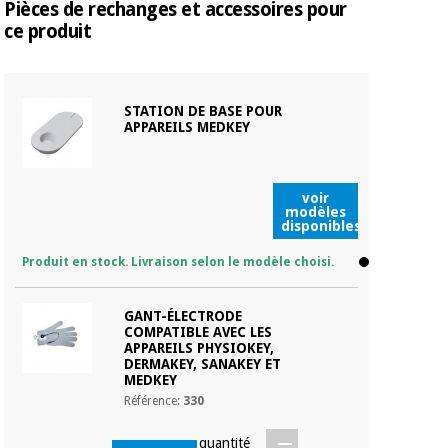
Pièces de rechanges et accessoires pour
ce produit
STATION DE BASE POUR
APPAREILS MEDKEY
Principes fonctionnels des thérapies par
impulsions bioadaptatives :
voir
modèles
disponibles
Les thérapies avec l'appareil Physiokey sont aussi
simples qu'efficaces.
Les professionnels de santé
Produit en stock. Livraison selon le modèle choisi.
suivent simplement quatre étapes faciles pour réaliser des
traitements thérapeutiques non invasifs d'une précision et
GANT-ÉLECTRODE
d'une exactitude optimales :
COMPATIBLE AVEC LES
APPAREILS PHYSIOKEY,
DERMAKEY, SANAKEY ET
MEDKEY
Référence:
330
quantité