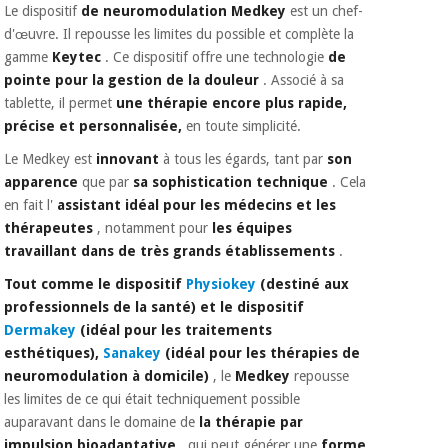
Le dispositif
de neuromodulation Medkey
est un chef-
Vétérinaire
d'œuvre. Il repousse les limites du possible et complète la
gamme
Keytec
. Ce dispositif offre une technologie
de
Orthopédie
pointe
pour la gestion de la douleur
. Associé à sa
tablette, il permet
une thérapie encore plus rapide,
précise et personnalisée,
en toute simplicité.
Instruments
chirurgicaux
Le Medkey est
innovant
à tous les égards, tant par
son
(déstockage)
apparence
que par
sa sophistication technique
. Cela
en fait l'
assistant idéal pour les médecins et les
thérapeutes
, notamment pour
les équipes
travaillant dans de très grands établissements
.
Tout comme le dispositif
Physiokey
(destiné aux
professionnels de la santé) et le dispositif
Dermakey
(idéal pour les traitements
esthétiques),
Sanakey
(idéal pour les thérapies de
neuromodulation à domicile)
, le
Medkey
repousse
les limites de ce qui était techniquement possible
auparavant dans le domaine de
la thérapie par
impulsion bioadaptative
, qui peut générer une
forme