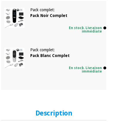
Matériel de
et
protection
pilates
Pack complet:
essentiel
Pack Noir Complet
pour les
Sports
coronavirus
et
En stock. Livraison
jeux
immédiate
Aérobic,
Armoires
fitness
Pack complet:
sanitaires
et
Pack Blanc Complet
pilates
Vétérinaire
En stock. Livraison
immédiate
Sports
Orthopédie
et
jeux
Instruments
chirurgicaux
(déstockage)
Armoires
Description
sanitaires