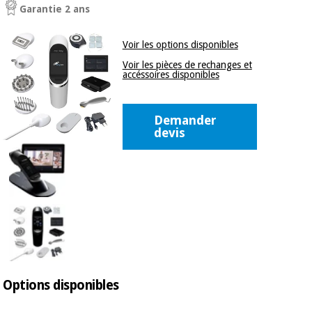
équipement
Garantie 2 ans
médical
Dentisterie
Nouveautes
Voir les options disponibles
Offres
Médecine
traditionnelle
Voir les pièces de rechanges et
équipement
accéssoires disponibles
chinoise
médical
Outlet
Offres
Mobilier
Demander
clinique
Médecine
devis
traditionnelle
chinoise
Académie
Armoires
Outlet
Tech
thérapeutiques
Fisaude
Mobilier
Matériel de
clinique
protection
Académie
essentiel
Tech
pour les
Fisaude
Armoires
coronavirus
thérapeutiques
Options disponibles
Aérobic,
fitness