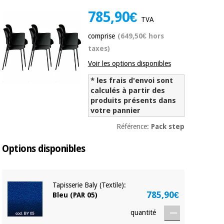
équipement
médical
785,90€
Dentisterie
TVA
Nouveautes
Offres
comprise
(649,50€ hors
Médecine
traditionnelle
équipement
taxes)
chinoise
médical
Voir les options disponibles
Outlet
Offres
Mobilier
* les frais d'envoi sont
clinique
Médecine
calculés à partir des
traditionnelle
produits présents dans
votre pannier
chinoise
Académie
Armoires
Outlet
Tech
thérapeutiques
Référence:
Pack step
Fisaude
Mobilier
Options disponibles
Matériel de
clinique
protection
Académie
essentiel
Tech
pour les
Fisaude
Armoires
coronavirus
Tapisserie Baly (Textile):
785,90€
thérapeutiques
Bleu (PAR 05)
Aérobic,
quantité
fitness