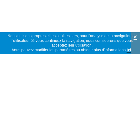
×
Nous utilisons propres et les cookies tiers, pour l'analyse de la navigation de
l'utilisateur. Si vous continuez la navigation, nous considérons que vous
acceptez leur utilisation.
Vous pouvez modifier les paramètres ou obtenir plus d'informations
ici
.