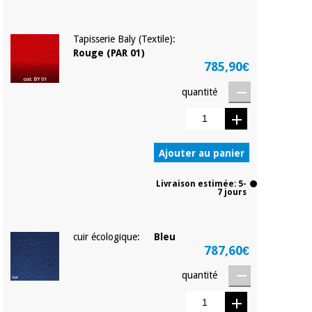
Tapisserie Baly (Textile):
Rouge (PAR 01)
785,90€
quantité
Ajouter au panier
Livraison estimée: 5-
7 jours
cuir écologique:
Bleu
787,60€
quantité