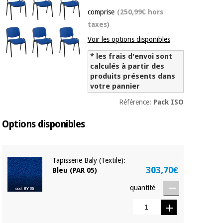
équipement
médical
comprise
(250,99€ hors
Dentisterie
taxes)
Nouveautes
Offres
Médecine
Voir les options disponibles
traditionnelle
équipement
chinoise
* les frais d'envoi sont
médical
calculés à partir des
Outlet
Offres
produits présents dans
Mobilier
votre pannier
clinique
Médecine
traditionnelle
Référence:
Pack ISO
chinoise
Académie
Armoires
Outlet
Tech
thérapeutiques
Options disponibles
Fisaude
Mobilier
Matériel de
clinique
protection
Tapisserie Baly (Textile):
Académie
essentiel
303,70€
Bleu (PAR 05)
Tech
pour les
Fisaude
Armoires
coronavirus
quantité
thérapeutiques
Aérobic,
fitness