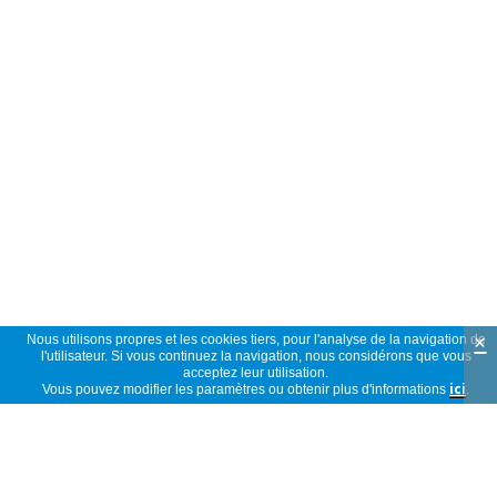
×
Nous utilisons propres et les cookies tiers, pour l'analyse de la navigation de
l'utilisateur. Si vous continuez la navigation, nous considérons que vous
acceptez leur utilisation.
Vous pouvez modifier les paramètres ou obtenir plus d'informations
ici
.