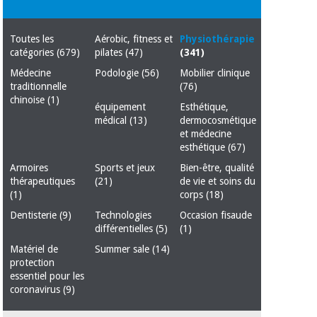
équipement
médical
Dentisterie
Toutes les
Aérobic, fitness et
Physiothérapie
Nouveautes
Offres
Médecine
catégories
(679)
pilates
(47)
(341)
traditionnelle
équipement
Médecine
Podologie
(56)
Mobilier clinique
chinoise
médical
traditionnelle
(76)
chinoise
(1)
Outlet
Offres
équipement
Esthétique,
Mobilier
médical
(13)
dermocosmétique
clinique
Médecine
et médecine
traditionnelle
esthétique
(67)
chinoise
Académie
Armoires
Outlet
Armoires
Sports et jeux
Bien-être, qualité
Tech
thérapeutiques
thérapeutiques
(21)
de vie et soins du
Fisaude
(1)
corps
(18)
Mobilier
Matériel de
clinique
Dentisterie
(9)
Technologies
Occasion fisaude
protection
différentielles
(5)
(1)
Académie
essentiel
Tech
pour les
Matériel de
Summer sale
(14)
Fisaude
Armoires
coronavirus
protection
thérapeutiques
essentiel pour les
coronavirus
(9)
Aérobic,
fitness