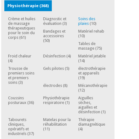
Matériel de
et
Physiothérapie
(368)
protection
pilates
essentiel
Crème et huiles
Diagnostic et
Soins des
pour les
Sports
de massage
évaluation
(3)
plaies
(10)
coronavirus
et
thérapeutiques
Bandages et
Matériel rehab
pour le soin du
jeux
accessoires
(10)
corps
(61)
(50)
Tables de
Aérobic,
massage
(75)
Armoires
fitness
sanitaires
Froid chaleur
Désinfection
(4)
Matériel jetable
et
(4)
(14)
pilates
Trousse de
Gels pilotes
(5)
électrothérapie
Vétérinaire
premiers soins
et appareils
et premiers
(19)
soins
(3)
Sports
Orthopédie
électrodes
(8)
Mécanothérapie
(12)
et
jeux
Coussins
Physiothérapie
Aiguilles
Instruments
posturaux
(36)
respiratoire
(1)
sèches,
chirurgicaux
aiguilles et
désinfection
(1)
(déstockage)
Armoires
Tabourets
Matelas pour la
Thérapie
sanitaires
cliniques,
réhabilitation
diamagnétique
opératifs et
(11)
(4)
industriels
(37)