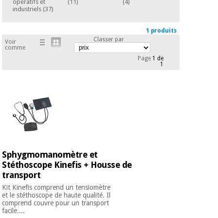
opératifs et
(11)
(4)
Vétérinaire
industriels
(37)
1 produits
Orthopédie
Classer par
Voir
comme
Page
1 de
1
Instruments
chirurgicaux
(déstockage)
Sphygmomanomètre et
Stéthoscope Kinefis + Housse de
transport
Kit Kinefis comprend un tensiomètre
et le stéthoscope de haute qualité. Il
comprend couvre pour un transport
facile....