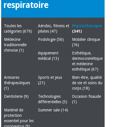
équipement
respiratoire
médical
Dentisterie
Nouveautes
Offres
Médecine
traditionnelle
Toutes les
Aérobic, fitness et
Physiothérapie
équipement
chinoise
catégories
(679)
pilates
(47)
(341)
médical
Médecine
Podologie
(56)
Mobilier clinique
Outlet
Offres
Mobilier
traditionnelle
(76)
clinique
chinoise
(1)
Médecine
équipement
Esthétique,
traditionnelle
médical
(13)
dermocosmétique
chinoise
Académie
et médecine
Armoires
Outlet
Tech
thérapeutiques
esthétique
(67)
Fisaude
Armoires
Sports et jeux
Bien-être, qualité
Mobilier
thérapeutiques
(21)
de vie et soins du
Matériel de
clinique
(1)
corps
(18)
protection
Académie
essentiel
Dentisterie
(9)
Technologies
Occasion fisaude
Tech
pour les
différentielles
(5)
(1)
Fisaude
Armoires
coronavirus
thérapeutiques
Matériel de
Summer sale
(14)
protection
Aérobic,
essentiel pour les
fitness
coronavirus
(9)