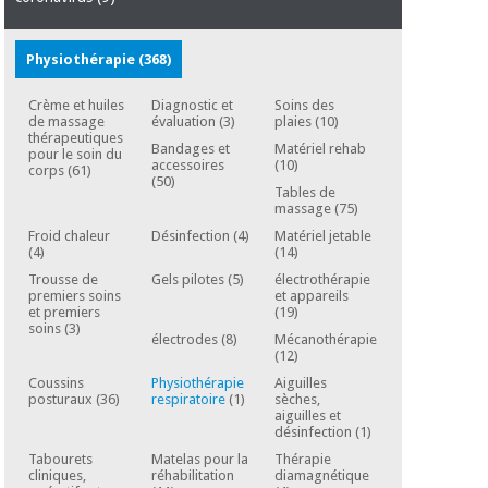
Matériel de
et
protection
pilates
essentiel
Physiothérapie
(368)
pour les
Sports
coronavirus
et
Crème et huiles
Diagnostic et
Soins des
jeux
de massage
évaluation
(3)
plaies
(10)
thérapeutiques
Bandages et
Matériel rehab
pour le soin du
Aérobic,
accessoires
(10)
corps
(61)
Armoires
(50)
fitness
sanitaires
Tables de
et
massage
(75)
pilates
Froid chaleur
Désinfection
(4)
Matériel jetable
Vétérinaire
(4)
(14)
Trousse de
Gels pilotes
(5)
électrothérapie
Sports
premiers soins
et appareils
Orthopédie
et premiers
(19)
et
soins
(3)
électrodes
(8)
Mécanothérapie
jeux
Instruments
(12)
chirurgicaux
Coussins
Physiothérapie
Aiguilles
(déstockage)
posturaux
(36)
respiratoire
(1)
sèches,
Armoires
aiguilles et
sanitaires
désinfection
(1)
Tabourets
Matelas pour la
Thérapie
cliniques,
réhabilitation
diamagnétique