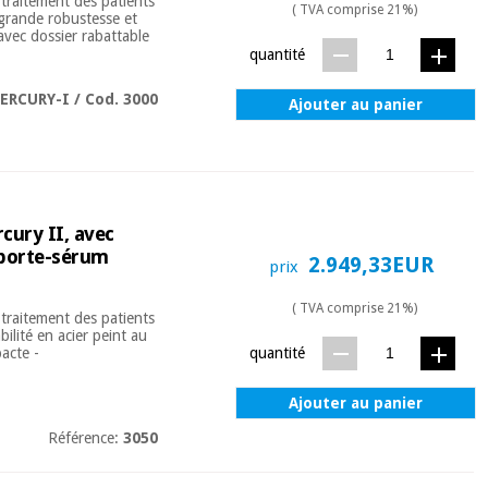
 traitement des patients
( TVA comprise 21%)
 grande robustesse et
avec dossier rabattable
quantité
ERCURY-I / Cod. 3000
Ajouter au panier
cury II, avec
t porte-sérum
2.949,33EUR
prix
( TVA comprise 21%)
 traitement des patients
ilité en acier peint au
quantité
acte -
Ajouter au panier
Référence:
3050