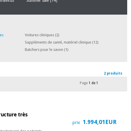
ronavirus
Summer sale
(14)
des
Voitures cliniques
(2)
Suppléments de santé, matériel clinique
(12)
Batchers pour le savon
(1)
2 produits
Page
1 de 1
ructure très
1.994,01EUR
prix