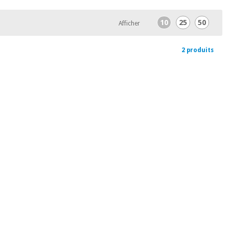
10
25
50
Afficher
2 produits