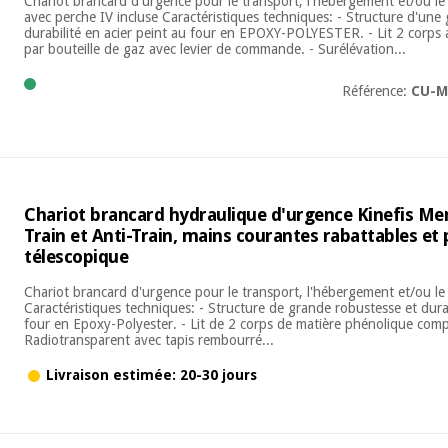
Chariot brancard d'urgence pour le transport, l'hébergement et/ou le
avec perche IV incluse Caractéristiques techniques: - Structure d'une
durabilité en acier peint au four en EPOXY-POLYESTER. - Lit 2 corps 
par bouteille de gaz avec levier de commande. - Surélévation...
Référence:
CU-M
Chariot brancard hydraulique d'urgence Kinefis Mer
Train et Anti-Train, mains courantes rabattables e
télescopique
Chariot brancard d'urgence pour le transport, l'hébergement et/ou le
Caractéristiques techniques: - Structure de grande robustesse et durab
four en Epoxy-Polyester. - Lit de 2 corps de matière phénolique comp
Radiotransparent avec tapis rembourré...
Livraison estimée: 20-30 jours