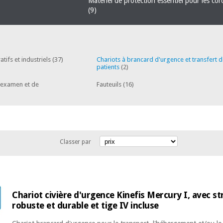
Matériel de protection essentiel pour les co
(9)
tifs et industriels
(37)
Chariots à brancard d'urgence et transfert 
patients
(2)
d'examen et de
Fauteuils
(16)
Classer par
Chariot civière d'urgence Kinefis Mercury I, avec st
robuste et durable et tige IV incluse