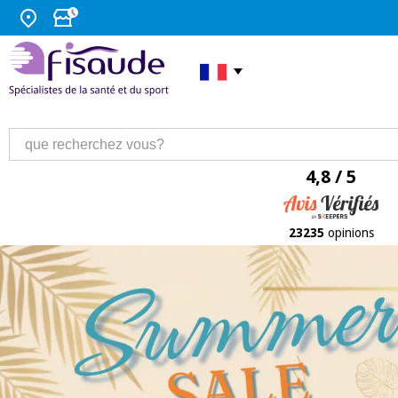
4,8 / 5
23235
opinions