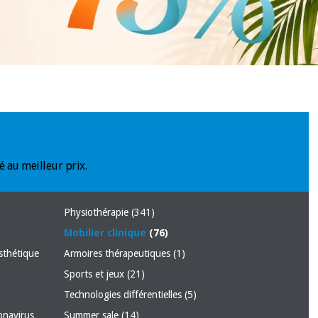
é au meilleur prix.
Physiothérapie
(341)
Mobilier clinique
(76)
sthétique
Armoires thérapeutiques
(1)
Sports et jeux
(21)
Technologies différentielles
(5)
ronavirus
Summer sale
(14)