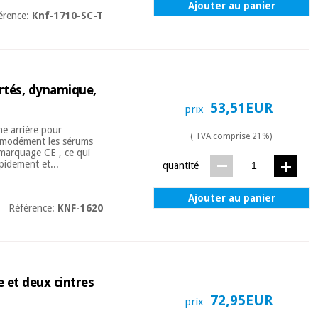
Ajouter au panier
érence:
Knf-1710-SC-T
bertés, dynamique,
53,51EUR
prix
ne arrière pour
( TVA comprise 21%)
ommodément les sérums
 marquage CE , ce qui
pidement et...
quantité
Ajouter au panier
Référence:
KNF-1620
 et deux cintres
72,95EUR
prix