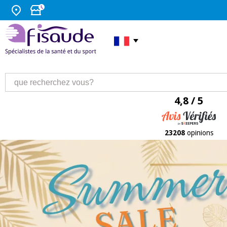
4,8 / 5
23208
opinions