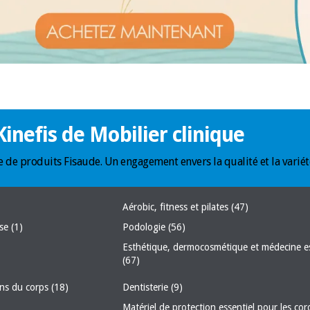
inefis de Mobilier clinique
gne de produits Fisaude. Un engagement envers la qualité et la variét
Aérobic, fitness et pilates
(47)
ise
(1)
Podologie
(56)
Esthétique, dermocosmétique et médecine e
(67)
oins du corps
(18)
Dentisterie
(9)
Matériel de protection essentiel pour les co