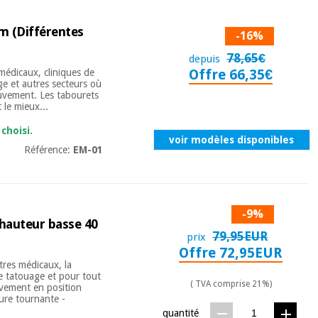
m (Différentes
-16%
78,65€
depuis
 médicaux, cliniques de
Offre 66,35€
ge et autres secteurs où
mouvement. Les tabourets
 le mieux...
choisi.
voir modèles disponibles
Référence:
EM-01
-9%
 hauteur basse 40
79,95EUR
prix
Offre 72,95EUR
tres médicaux, la
 de tatouage et pour tout
( TVA comprise 21%)
ouvement en position
ture tournante -
quantité