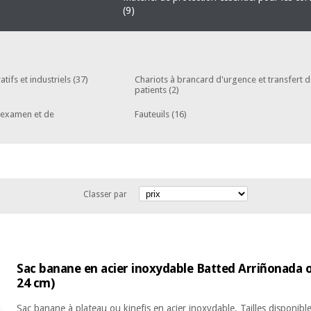
(9)
tifs et industriels
(37)
Chariots à brancard d'urgence et transfert 
patients
(2)
d'examen et de
Fauteuils
(16)
Classer par
Sac banane en acier inoxydable Batted Arriñonada o
24 cm)
Sac banane à plateau ou kinefis en acier inoxydable. Tailles disponibl