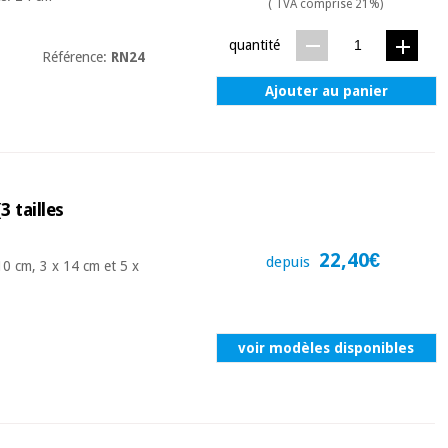
( TVA comprise 21%)
quantité
Référence:
RN24
Ajouter au panier
 tailles
22,40€
depuis
 10 cm, 3 x 14 cm et 5 x
voir modèles disponibles