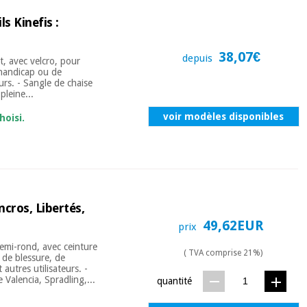
s Kinefis :
38,07€
depuis
t, avec velcro, pour
e handicap ou de
urs. - Sangle de chaise
pleine...
voir modèles disponibles
hoisi.
ncros, Libertés,
49,62EUR
prix
demi-rond, avec ceinture
( TVA comprise 21%)
, de blessure, de
autres utilisateurs. -
Valencia, Spradling,...
quantité