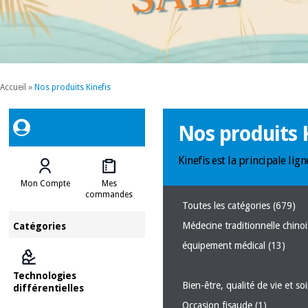
Accueil
»
Nos produits Kinefis
Nos produits K
Kinefis est la principale li
Mon Compte
Mes
commandes
Toutes les catégories
(679)
Médecine traditionnelle chino
Catégories
équipement médical
(13)
Technologies
Bien-être, qualité de vie et s
différentielles
Occasion fisaude
(1)