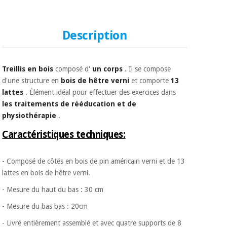
Matériel de
et
protection
pilates
essentiel
pour les
Description
Sports
coronavirus
et
jeux
Treillis en bois
composé d'
un corps
. Il se compose
Aérobic,
Armoires
d'une structure en
bois de hêtre verni
et comporte
13
fitness
sanitaires
lattes
. Élément idéal pour effectuer des exercices dans
et
les traitements de rééducation et de
pilates
Vétérinaire
physiothérapie
.
Caractéristiques techniques:
Sports
Orthopédie
et
jeux
- Composé de côtés en bois de pin américain verni et de 13
Instruments
lattes en bois de hêtre verni.
chirurgicaux
(déstockage)
- Mesure du haut du bas : 30 cm
Armoires
sanitaires
- Mesure du bas bas : 20cm ​
- Livré entièrement assemblé et avec quatre supports de 8