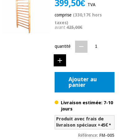
399,50€
équipement
TVA
médical
Dentisterie
comprise
(330,17€ hors
Nouveautes
Offres
Médecine
taxes)
avant
425,00€
traditionnelle
équipement
chinoise
médical
Outlet
Offres
quantité
Mobilier
clinique
Médecine
traditionnelle
chinoise
Académie
Armoires
Outlet
Tech
thérapeutiques
Ajouter au
Fisaude
panier
Mobilier
Matériel de
clinique
protection
Académie
Livraison estimée: 7-10
essentiel
Tech
pour les
jours
Fisaude
Armoires
coronavirus
Produit avec frais de
thérapeutiques
livraison spéciaux +45€
*
Aérobic,
fitness
Référence:
FM-005