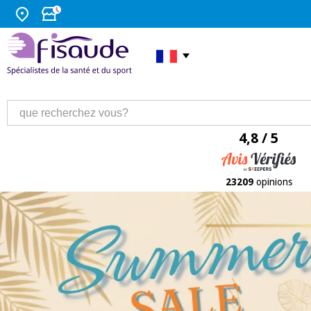
4,8 / 5
23209
opinions