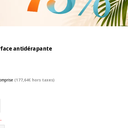
urface antidérapante
omprise
(177,64€ hors taxes)
.