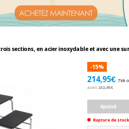
trois sections, en acier inoxydable et avec une s
-15%
214,95€
TVA c
avant
252,95€
épuisé
Rupture de stock