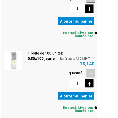
Matériel de
et
protection
pilates
essentiel
pour les
Sports
Ajouter au panier
coronavirus
et
jeux
En stock. Livraison
immédiate
Aérobic,
Armoires
fitness
sanitaires
et
1 boîte de 100 unités:
pilates
0,35x100 jaune
Référence:
A1048P-T
Vétérinaire
18,14€
Sports
Orthopédie
quantité
et
jeux
Instruments
chirurgicaux
(déstockage)
Ajouter au panier
Armoires
sanitaires
En stock. Livraison
immédiate