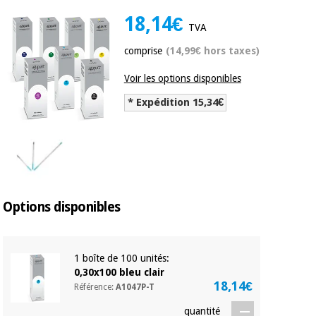
équipement
médical
18,14€
Dentisterie
TVA
Nouveautes
Offres
comprise
(14,99€ hors taxes)
Médecine
traditionnelle
équipement
chinoise
Voir les options disponibles
médical
* Expédition 15,34€
Outlet
Offres
Mobilier
clinique
Médecine
traditionnelle
chinoise
Académie
Armoires
Outlet
Tech
thérapeutiques
Fisaude
Mobilier
Options disponibles
Matériel de
clinique
protection
Académie
essentiel
Tech
pour les
1 boîte de 100 unités:
Fisaude
Armoires
coronavirus
0,30x100 bleu clair
thérapeutiques
18,14€
Référence:
A1047P-T
Aérobic,
fitness
quantité