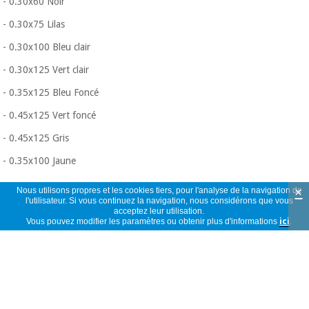
- 0.30x60 Noir
- 0.30x75 Lilas
- 0.30x100 Bleu clair
- 0.30x125 Vert clair
- 0.35x125 Bleu Foncé
- 0.45x125 Vert foncé
- 0.45x125 Gris
- 0.35x100 Jaune
×
Nous utilisons propres et les cookies tiers, pour l'analyse de la navigation de
l'utilisateur. Si vous continuez la navigation, nous considérons que vous
acceptez leur utilisation.
Vous pouvez modifier les paramètres ou obtenir plus d'informations
ici
.